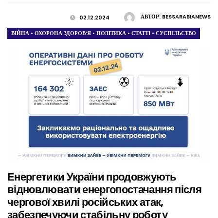
АВТОР:
BESSARABIANEWS
02.12.2024
ВІЙНА
•
ОХОРОНА ЗДОРОВ’Я
•
ПОЛІТИКА
•
СТАТТІ
•
СУСПІЛЬСТВО
Енергетики України продовжують
відновлювати енергопостачання після
чергової хвилі російських атак,
забезпечуючи стабільну роботу