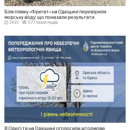
Біля пляжу «Фрегат» на Одещині перевірили
морську воду: що показали результати
14:15
577 переглядів
В Одесі та на Одещині оголосили штормове