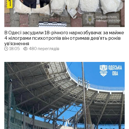
В Одесі засудили 18-річного наркозбувача: за майже
4 кілограми психотропів він отримав дев’ять років
ув’язнення
18:05
480 переглядів