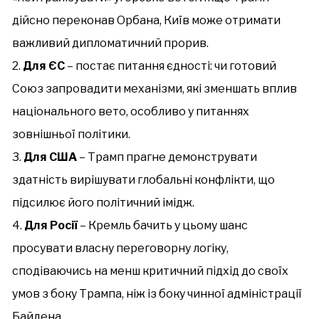
дійсно переконав Орбана, Київ може отримати
важливий дипломатичний прорив.
Для ЄС
– постає питання єдності: чи готовий
Союз запровадити механізми, які зменшать вплив
національного вето, особливо у питаннях
зовнішньої політики.
Для США
– Трамп прагне демонструвати
здатність вирішувати глобальні конфлікти, що
підсилює його політичний імідж.
Для Росії
– Кремль бачить у цьому шанс
просувати власну переговорну логіку,
сподіваючись на менш критичний підхід до своїх
умов з боку Трампа, ніж із боку чинної адміністрації
Байдена.