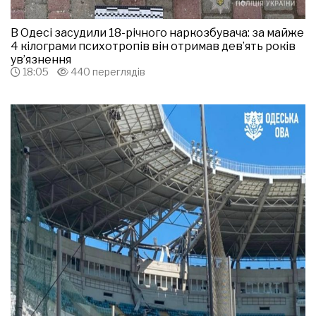
В Одесі засудили 18-річного наркозбувача: за майже
4 кілограми психотропів він отримав дев’ять років
ув’язнення
18:05
440 переглядів