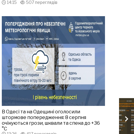
14:15
507 переглядів
В Одесі та на Одещині оголосили
штормове попередження: 8 серпня
очікуються грози, шквали та спека до +36
°С
13:26
417 переглядів