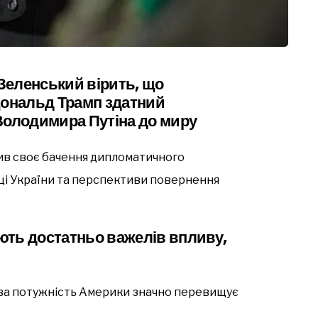
Зеленський вірить, що
ональд Трамп здатний
Володимира Путіна до миру
в своє бачення дипломатичного
мці України та перспективи повернення
ють достатньо важелів впливу,
кова потужність Америки значно перевищує