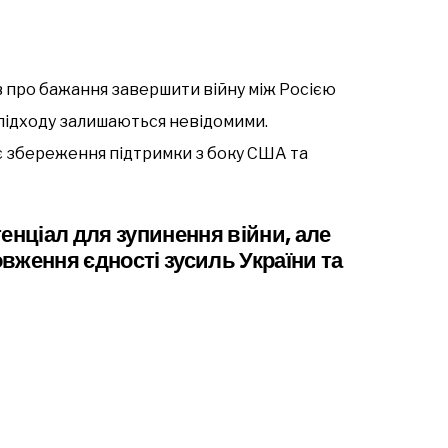
в про бажання завершити війну між Росією
о підходу залишаються невідомими.
є збереження підтримки з боку США та
енціал для зупинення війни, але
вження єдності зусиль України та