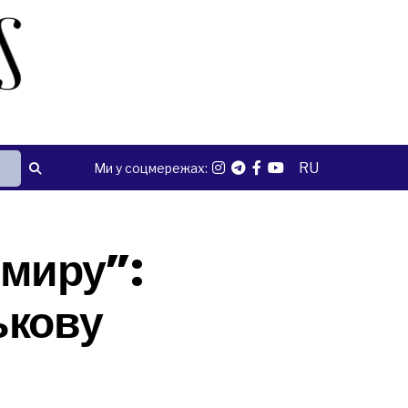
RU
Ми у соцмережах:
 миру”:
ькову