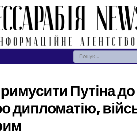
Пошук:
римусити Путіна до
о дипломатію, війс
рим