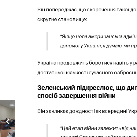
Він попереджає, що скорочення такої до
скрутне становище:
“Якщо нова американська адміні
допомогу Україні, я думаю, ми п
Україна продовжить боротися навіть у р
достатньої кількості сучасного озброєнн
Зеленський підкреслює, що ди
спосіб завершення війни
Він закликає до єдності як всередині Укр
“Цей етап війни залежить від наш