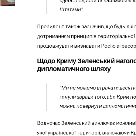
єдності Європи та найважливіш
Штатами”.
Президент також зазначив, що будь-які
дотриманням принципів територіальної 
продовжувати визнавати Росію агресор
Щодо Криму Зеленський наголо
дипломатичного шляху
“Ми не можемо втрачати десятк
гинули заради того, аби Крим 
можна повернути дипломатични
Водночас Зеленський виключає можливіс
якої української території, включаючи К