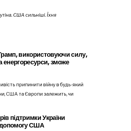
тіна. США сильніші. Їхня
Трамп, використовуючи силу,
а енергоресурси, зможе
ивість припинити війну в будь-який
їни, США та Європи залежить, чи
ів підтримки України
 допомогу США