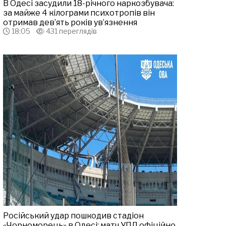
В Одесі засудили 18-річного наркозбувача:
за майже 4 кілограми психотропів він
отримав дев’ять років ув’язнення
18:05
431 переглядів
Російський удар пошкодив стадіон
«Чорноморець» в Одесі: матч УПЛ офіційно