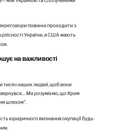
е – між Україною та Сполученими
 переговори повинні проходити з
цілісності України, а США мають
ом.
шує на важливості
и тисяч наших людей, щоб вони
повернувся… Ми розуміємо, що Крим
м шляхом”.
ть юридичного визнання окупації будь-
рим.