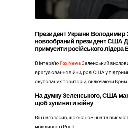
Президент України Володимир 
новообраний президент США Д
примусити російського лідера 
В інтерв’ю
Fox News
Зеленський вислови
врегулювання війни, ролі США у підтри
окупованих територій, включаючи Крим.
На думку Зеленського, США ма
щоб зупинити війну
Він наголосив, що економічна та війсь
можливості Росії.