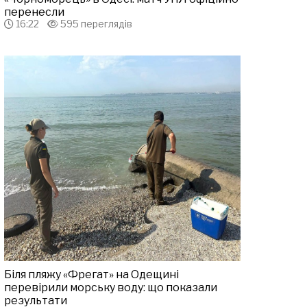
перенесли
16:22
595 переглядів
Біля пляжу «Фрегат» на Одещині
перевірили морську воду: що показали
результати