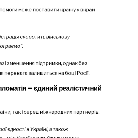
помоги може поставити країну у вкрай
страція скоротить військову
рограємо”.
азі зменшення підтримки, однак без
я перевага залишиться на боці Росії.
пломатія – єдиний реалістичний
аїни, так і серед міжнародних партнерів.
ої єдності в Україні, а також