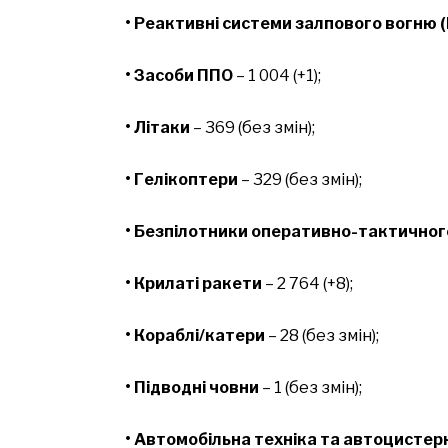
• Реактивні системи залпового вогню 
• Засоби ППО
– 1 004 (+1);
• Літаки
– 369 (без змін);
• Гелікоптери
– 329 (без змін);
• Безпілотники оперативно-тактичног
• Крилаті ракети
– 2 764 (+8);
• Кораблі/катери
– 28 (без змін);
• Підводні човни
– 1 (без змін);
• Автомобільна техніка та автоцистер