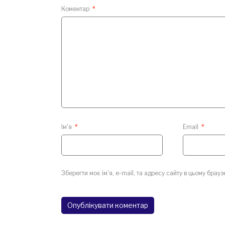
Коментар
*
Ім'я
*
Email
*
Зберегти моє ім'я, e-mail, та адресу сайту в цьому брау