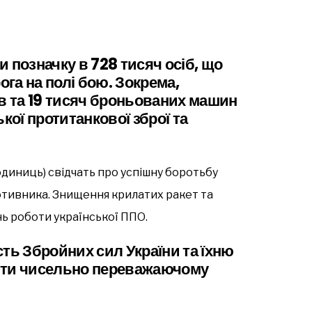
 позначку в 728 тисяч осіб, що
ога на полі бою. Зокрема,
ів та 19 тисяч броньованих машин
кої протитанкової зброї та
 одиниць) свідчать про успішну боротьбу
отивника. Знищення крилатих ракет та
ь роботи української ППО.
ть Збройних сил України та їхню
яти чисельно переважаючому