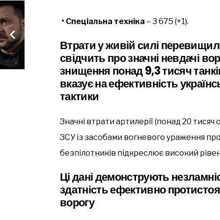
• Спеціальна техніка
– 3 675 (+1).
Втрати у живій силі перевищили
свідчить про значні невдачі вор
знищення понад 9,3 тисяч танк
вказує на ефективність українсь
тактики
Значні втрати артилерії (понад 20 тисяч
ЗСУ із засобами вогневого ураження пр
безпілотників підкреслює високий рівен
Ці дані демонструють незламніс
здатність ефективно протисто
ворогу