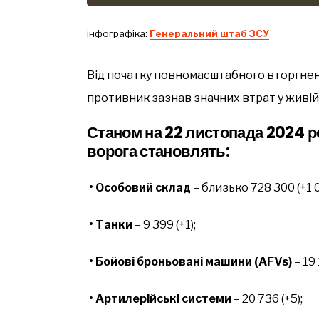
інфографіка:
Генеральний штаб ЗСУ
Від початку повномасштабного вторгненн
противник зазнав значних втрат у живій с
Станом на 22 листопада 2024 ро
ворога становлять:
• Особовий склад
– близько 728 300 (+1 0
• Танки
– 9 399 (+1);
• Бойові броньовані машини (AFVs)
– 19 
• Артилерійські системи
– 20 736 (+5);