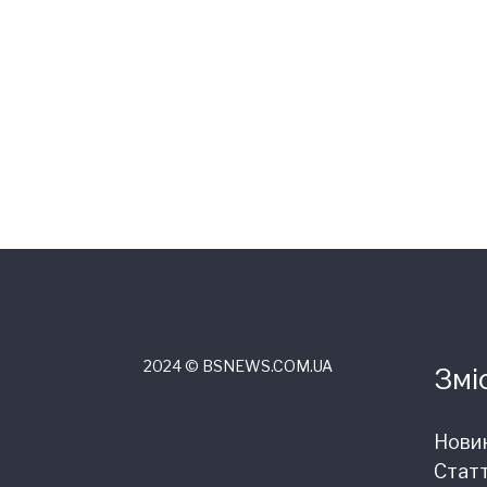
2024 © ВSNEWS.COM.UA
Змі
Нови
Статт