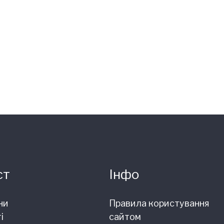
ст
Інфо
ни
Правила користування
і
сайтом