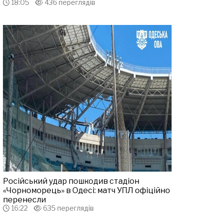
18:05
436 переглядів
Російський удар пошкодив стадіон
«Чорноморець» в Одесі: матч УПЛ офіційно
перенесли
16:22
635 переглядів