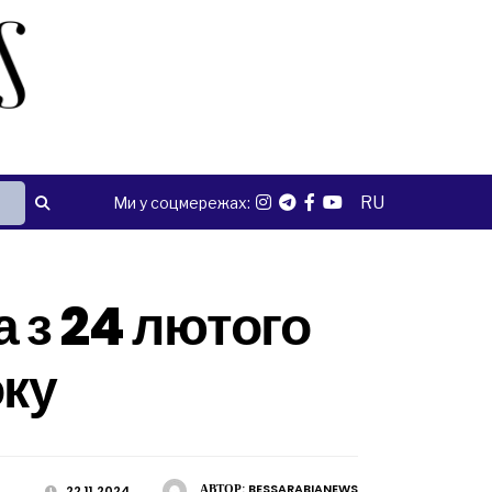
RU
Ми у соцмережах:
а з 24 лютого
оку
АВТОР:
BESSARABIANEWS
22.11.2024