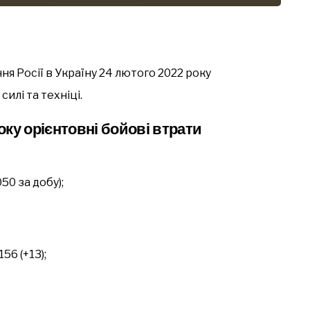
я Росії в Україну 24 лютого 2022 року
илі та техніці.
ку орієнтовні бойові втрати
50 за добу);
156 (+13);