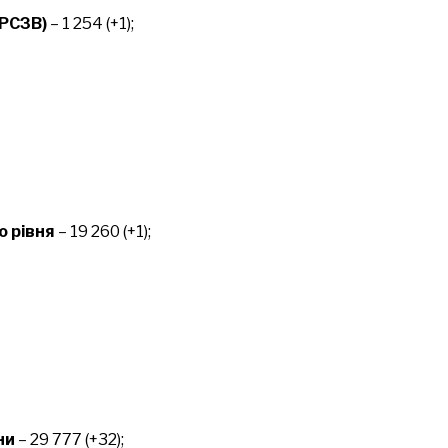
(РСЗВ)
– 1 254 (+1);
о рівня
– 19 260 (+1);
ни
– 29 777 (+32);