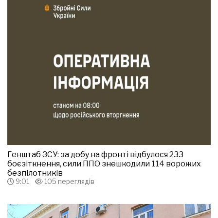
Генштаб ЗСУ: за добу на фронті відбулося 233
боєзіткнення, сили ППО знешкодили 114 ворожих
безпілотників
9:01
105 переглядів