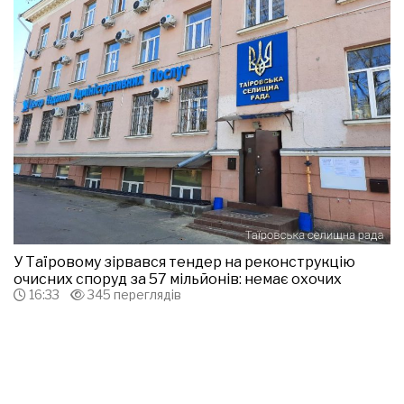
У Таїровому зірвався тендер на реконструкцію
очисних споруд за 57 мільйонів: немає охочих
16:33
345 переглядів