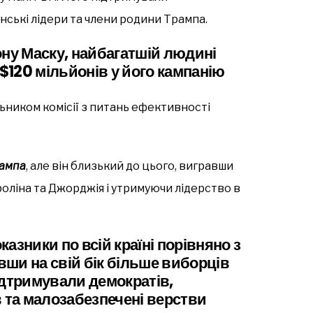
нські лідери та члени родини Трампа.
ону Маску, найбагатшій людині
 $120 мільйонів у його кампанію
ьником комісії з питань ефективності
рампа
, але він близький до цього, вигравши
роліна та Джорджія і утримуючи лідерство в
азники по всій країні порівняно з
ши на свій бік більше виборців
ідтримували демократів,
та малозабезпечені верстви