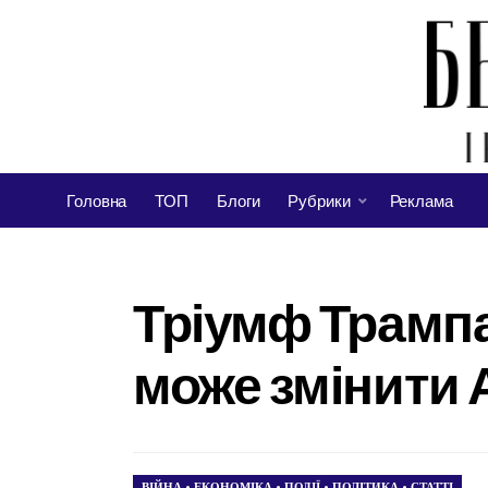
Головна
ТОП
Блоги
Рубрики
Реклама
Тріумф Трампа
може змінити
ВІЙНА
•
ЕКОНОМІКА
•
ПОДІЇ
•
ПОЛІТИКА
•
СТАТТІ