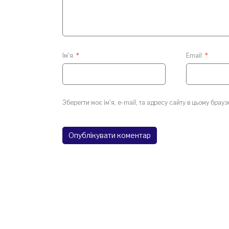
Ім'я
*
Email
*
Зберегти моє ім'я, e-mail, та адресу сайту в цьому брау