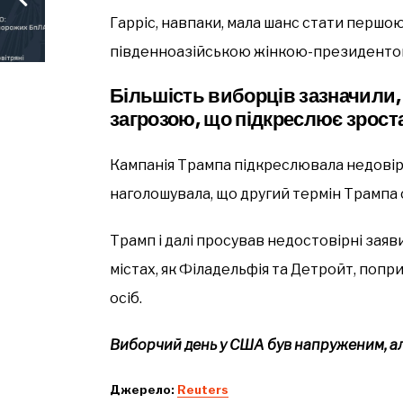
Гарріс, навпаки, мала шанс стати першо
південноазійською жінкою-президентом
Більшість виборців зазначили,
загрозою, що підкреслює зрост
Кампанія Трампа підкреслювала недовіру 
наголошувала, що другий термін Трампа 
Трамп і далі просував недостовірні заяв
містах, як Філадельфія та Детройт, попр
осіб.
Виборчий день у США був напруженим, ал
Джерело:
Reuters