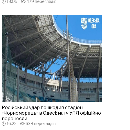
18:05
479 переглядів
Російський удар пошкодив стадіон
«Чорноморець» в Одесі: матч УПЛ офіційно
перенесли
16:22
639 переглядів