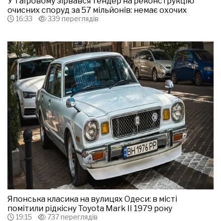
У Таїровому зірвався тендер на реконструкцію
очисних споруд за 57 мільйонів: немає охочих
16:33
339 переглядів
Японська класика на вулицях Одеси: в місті
помітили рідкісну Toyota Mark II 1979 року
19:15
737 переглядів