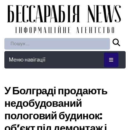
Пошук:
Меню навігації
У Болграді продають
недобудований
пологовий будинок:
об’єкт під демонтаж і