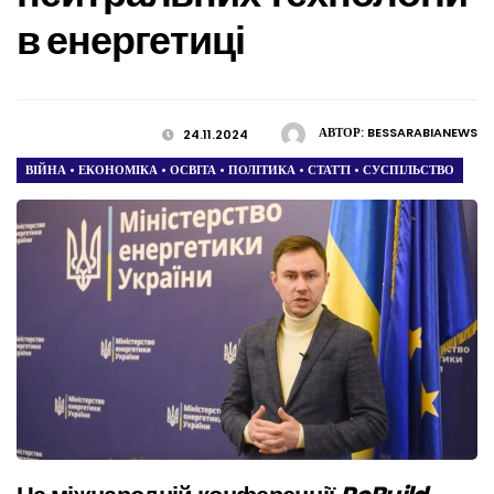
в енергетиці
АВТОР:
BESSARABIANEWS
24.11.2024
ВІЙНА
•
ЕКОНОМІКА
•
ОСВІТА
•
ПОЛІТИКА
•
СТАТТІ
•
СУСПІЛЬСТВО