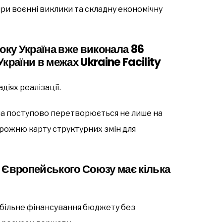
и воєнні виклики та складну економічну
оку Україна вже виконала 86
країни в межах Ukraine Facility
діях реалізації.
ма поступово перетворюється не лише на
орожню карту структурних змін для
 Європейського Союзу має кілька
абільне фінансування бюджету без