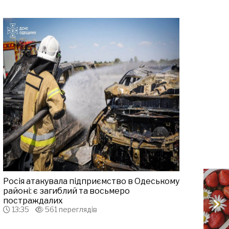
Росія атакувала підприємство в Одеському
районі: є загиблий та восьмеро
постраждалих
13:35
561 переглядів