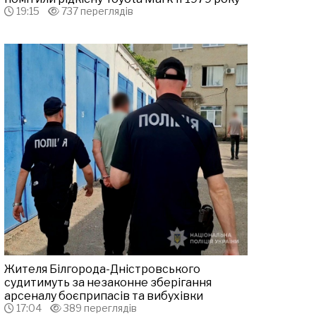
19:15
737 переглядів
Жителя Білгорода-Дністровського
судитимуть за незаконне зберігання
арсеналу боєприпасів та вибухівки
17:04
389 переглядів