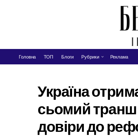
Головна
ТОП
Блоги
Рубрики
Реклама
Україна отрима
сьомий транш 
довіри до ре