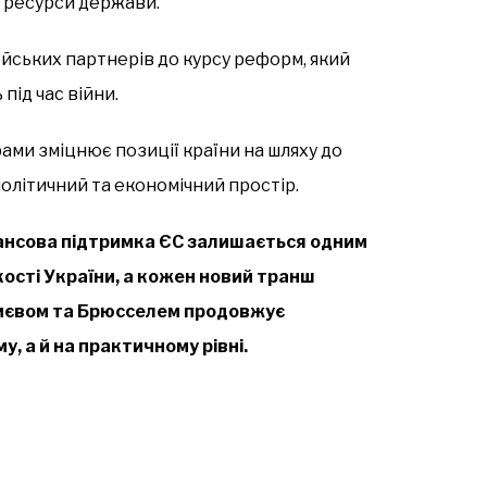
 ресурси держави.
ейських партнерів до курсу реформ, який
під час війни.
рами зміцнює позиції країни на шляху до
олітичний та економічний простір.
інансова підтримка ЄС залишається одним
кості України, а кожен новий транш
Києвом та Брюсселем продовжує
, а й на практичному рівні.