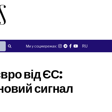
RU
Ми у соцмережах:
вро від ЄС:
 новий сигнал