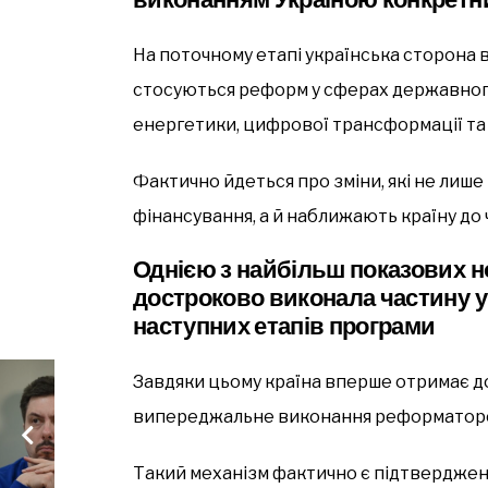
На поточному етапі українська сторона в
стосуються реформ у сферах державного 
енергетики, цифрової трансформації та
Фактично йдеться про зміни, які не лиш
фінансування, а й наближають країну до
Однією з найбільш показових но
достроково виконала частину у
наступних етапів програми
Завдяки цьому країна вперше отримає д
випереджальне виконання реформаторс
Такий механізм фактично є підтвердже