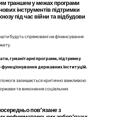
им траншем у межах програми
ючових інструментів підтримки
оюзу під час війни та відбудови
кошти будуть спрямовані на фінансування
жету.
ати, гуманітарні програми, підтримку
 функціонування державних інституцій.
допомога залишається критично важливою
держави та виконання соціальних
осередньо пов’язане з
их реформаторських зобов’язань