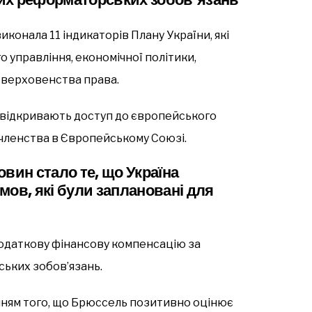
иконала 11 індикаторів Плану України, які
управління, економічної політики,
 верховенства права.
е відкривають доступ до європейського
 членства в Європейському Союзі.
вин стало те, що Україна
мов, які були заплановані для
одаткову фінансову компенсацію за
ьких зобов’язань.
нням того, що Брюссель позитивно оцінює