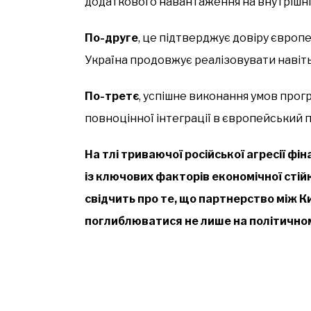
додаткового навантаження на внутрішні
По-друге
, це підтверджує довіру європ
Україна продовжує реалізовувати навіть 
По-третє
, успішне виконання умов прог
повноцінної інтеграції в європейський п
На тлі триваючої російської агресії ф
із ключових факторів економічної стій
свідчить про те, що партнерство між 
поглиблюватися не лише на політичному