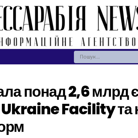
Пошук:
ла понад 2,6 млрд є
Ukraine Facility та
форм