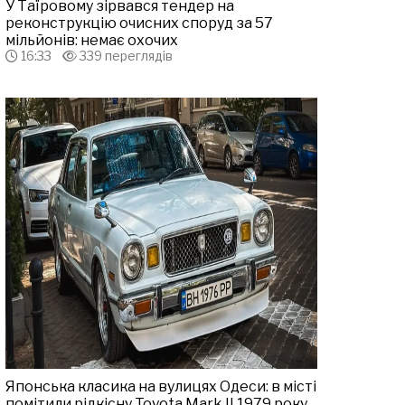
У Таїровому зірвався тендер на
реконструкцію очисних споруд за 57
мільйонів: немає охочих
16:33
339 переглядів
Японська класика на вулицях Одеси: в місті
помітили рідкісну Toyota Mark II 1979 року