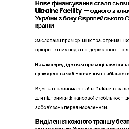
Нове фінансування стало сьом
Ukraine Facility — одного з кл
України з боку Європейського С
країни
За словами прем’єр-міністра, отримані 
пріоритетних видатків державного бюд
Насамперед ідеться про соціальні випл
громадян та забезпечення стабільного
В умовах повномасштабної війни така 
для підтримки фінансової стабільності 
зобов’язань перед населенням.
Виділення кожного траншу безп
виконанням Україною конкретн