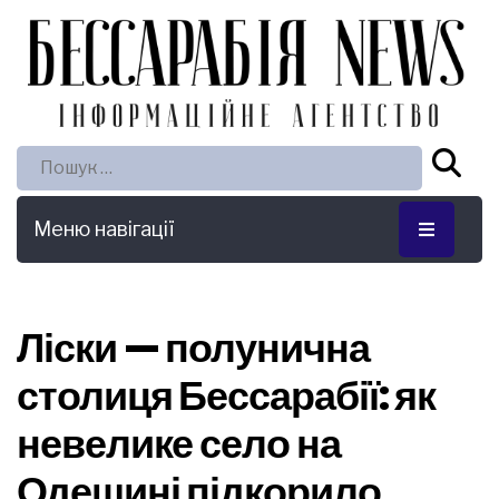
Пошук:
Меню навігації
Ліски — полунична
столиця Бессарабії: як
невелике село на
Одещині підкорило