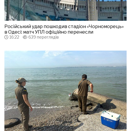
Російський удар пошкодив стадіон «Чорноморець»
в Одесі: матч УПЛ офіційно перенесли
16:22
639 переглядів