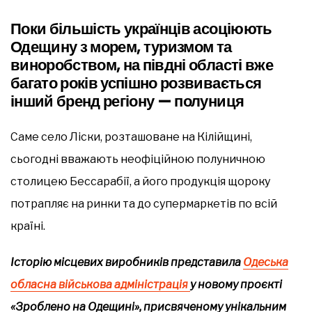
Поки більшість українців асоціюють
Одещину з морем, туризмом та
виноробством, на півдні області вже
багато років успішно розвивається
інший бренд регіону — полуниця
Саме село Ліски, розташоване на Кілійщині,
сьогодні вважають неофіційною полуничною
столицею Бессарабії, а його продукція щороку
потрапляє на ринки та до супермаркетів по всій
країні.
Історію місцевих виробників представила
Одеська
обласна військова адміністрація
у новому проєкті
«Зроблено на Одещині», присвяченому унікальним