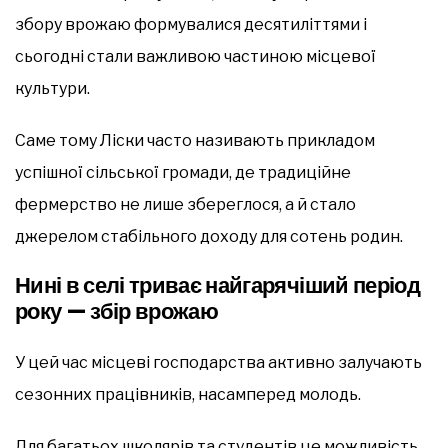
збору врожаю формувалися десятиліттями і
сьогодні стали важливою частиною місцевої
культури.
Саме тому Ліски часто називають прикладом
успішної сільської громади, де традиційне
фермерство не лише збереглося, а й стало
джерелом стабільного доходу для сотень родин.
Нині в селі триває найгарячіший період
року — збір врожаю
У цей час місцеві господарства активно залучають
сезонних працівників, насамперед молодь.
Для багатьох школярів та студентів це можливість