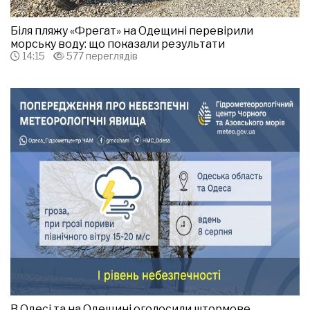
Біля пляжу «Фрегат» на Одещині перевірили
морську воду: що показали результати
14:15
577 переглядів
В Одесі та на Одещині оголосили штормове