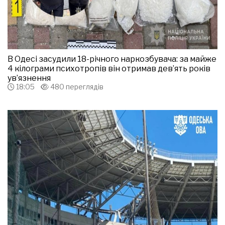
В Одесі засудили 18-річного наркозбувача: за майже
4 кілограми психотропів він отримав дев’ять років
ув’язнення
18:05
480 переглядів