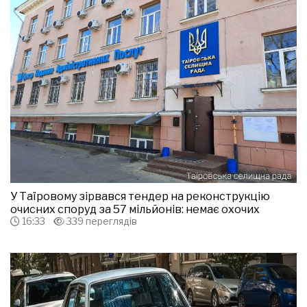
У Таїровому зірвався тендер на реконструкцію
очисних споруд за 57 мільйонів: немає охочих
16:33
339 переглядів