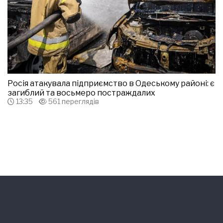
Росія атакувала підприємство в Одеському районі: є
загиблий та восьмеро постраждалих
13:35
561 переглядів