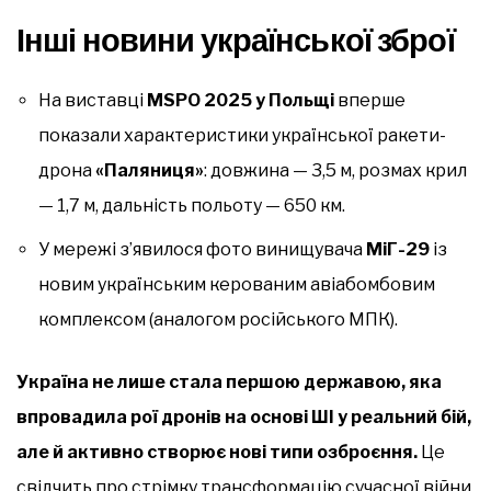
Інші новини української зброї
На виставці
MSPO 2025 у Польщі
вперше
показали характеристики української ракети-
дрона
«Паляниця»
: довжина — 3,5 м, розмах крил
— 1,7 м, дальність польоту — 650 км.
У мережі з’явилося фото винищувача
МіГ-29
із
новим українським керованим авіабомбовим
комплексом (аналогом російського МПК).
Україна не лише стала першою державою, яка
впровадила рої дронів на основі ШІ у реальний бій,
але й активно створює нові типи озброєння.
Це
свідчить про стрімку трансформацію сучасної війни,