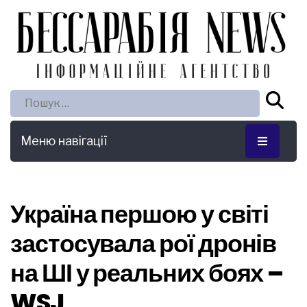
Пошук:
Меню навігації
Україна першою у світі
застосувала рої дронів
на ШІ у реальних боях –
WSJ