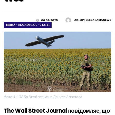
АВТОР:
BESSARABIANEWS
06.09.2025
ВІЙНА
•
ЕКОНОМІКА
•
СТАТТІ
фото:44 ОАБр імені гетьмана Данила Апостола
The Wall Street Journal повідомляє, що