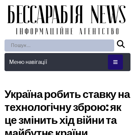
Пошук:
Меню навігації
Україна робить ставку на
технологічну зброю: як
це змінить хід війни та
майбутнє країни