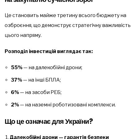
Це становить майже третину всього бюджету на
озброєння, що демонструє стратегічну важливість
цього напряму.
Розподіл інвестицій виглядає так:
55%
— на далекобійні дрони;
37%
— на інші БПЛА;
6%
— на засоби РЕБ;
2%
— на наземні роботизовані комплекси.
Що це означає для України?
Далекобійні дрони — гарантія безпеки