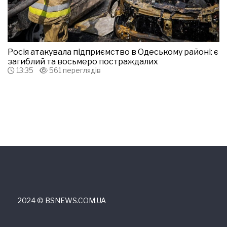
Росія атакувала підприємство в Одеському районі: є
загиблий та восьмеро постраждалих
13:35
561 переглядів
2024 © ВSNEWS.COM.UA