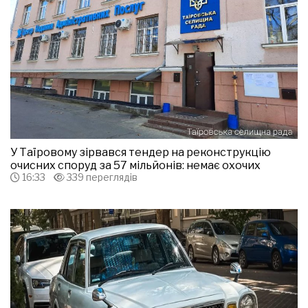
У Таїровому зірвався тендер на реконструкцію
очисних споруд за 57 мільйонів: немає охочих
16:33
339 переглядів