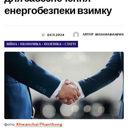
енергобезпеки взимку
АВТОР:
BESSARABIANEWS
04.11.2024
ВІЙНА
•
ЕКОНОМІКА
•
ПОЛІТИКА
•
СТАТТІ
фото:
Khwanchai Phanthong