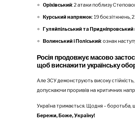
Оріхівський
: 2 атаки поблизу Степово
Курський напрямок
: 19 боєзіткнень, 
Гуляйпільський та Придніпровський
Волинський і Поліський
: ознак насту
Росія продовжує масово застос
щоб виснажити українську обо
Але ЗСУ демонструють високу стійкість, 
допускаючи проривів на критичних напр
Україна тримається. Щодня – боротьба, 
Бережи, Боже, Україну!