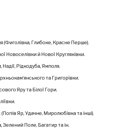
ня (Фиголівка, Глибоке, Красне Перше).
вої Новоселівки й Нової Кругляківки.
, Надії, Рідкодуба, Ямполя.
Верхньокам’янського та Григорівки.
асового Яру та Білої Гори.
ліївки.
к
(Попів Яр, Удачне, Миролюбівка та інші).
а, Зелений Поле, Багатир та ін.