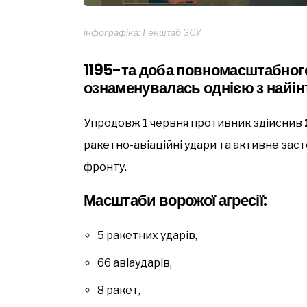
інфографіка: Генштаб ЗСУ
1195-та доба повномасштабного 
ознаменувалась однією з найін
Упродовж 1 червня противник здійснив
ракетно-авіаційні удари та активне засто
фронту.
Масштаби ворожої агресії:
5 ракетних ударів,
66 авіаударів,
8 ракет,