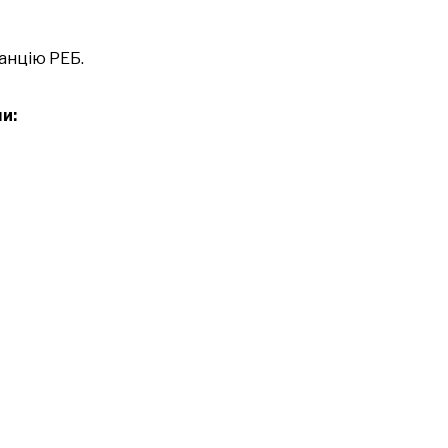
анцію РЕБ.
и: