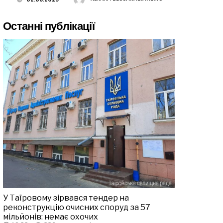
Останні публікації
У Таїровому зірвався тендер на
реконструкцію очисних споруд за 57
мільйонів: немає охочих