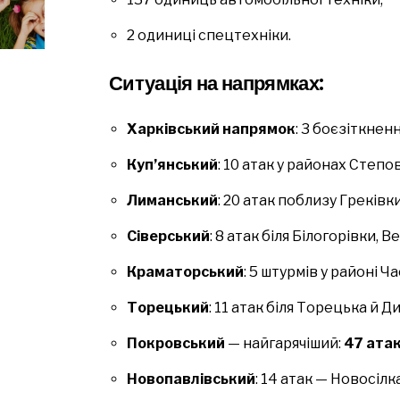
2 одиниці спецтехніки.
Ситуація на напрямках:
Харківський напрямок
: 3 боєзіткнен
Куп’янський
: 10 атак у районах Степо
Лиманський
: 20 атак поблизу Греківки
Сіверський
: 8 атак біля Білогорівки, 
Краматорський
: 5 штурмів у районі Ч
Торецький
: 11 атак біля Торецька й Ди
Покровський
— найгарячіший:
47 ата
Новопавлівський
: 14 атак — Новосілк