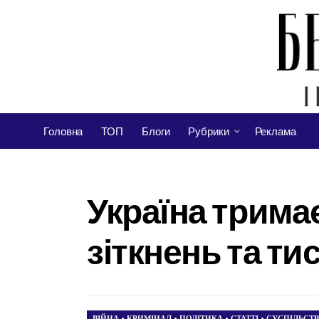
Головна
ТОП
Блоги
Рубрики
Реклама
Україна трима
зіткнень та ти
ВІЙНА
•
КРИМІНАЛ
•
ПОЛІТИКА
•
СТАТТІ
•
СУСПІЛЬСТ