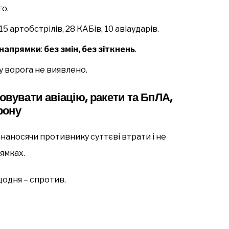
го.
215 артобстрілів, 28 КАБів, 10 авіаударів.
 напрямки
:
без змін, без зіткнень
.
пу ворога не виявлено.
овувати авіацію, ракети та БпЛА,
рону
наносячи противнику суттєві втрати і не
ямках.
щодня – спротив.