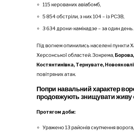
115 керованих авіабомб,
5 854 обстріли, з них 104 – із РСЗВ,
3 634 дрони-камікадзе – за один день.
Під вогнем опинились населені пункти Ха
Херсонської областей. Зокрема,
Борова,
Костянтинівка, Тернувате, Новояковлі
повітряних атак.
Попри навальний характер воро
продовжують знищувати живу с
Протягом доби:
Уражено 13 районів скупчення ворога,