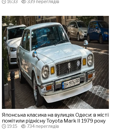
16:33
339 переглядів
Японська класика на вулицях Одеси: в місті
помітили рідкісну Toyota Mark II 1979 року
19:15
734 переглядів