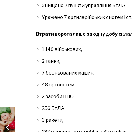
Знищено 2 пункти управління БпЛА,
Уражено 7 артилерійських систем і ст
Втрати ворога лише за одну добу склал
1 140 військових,
2 танки,
7 броньованих машин,
48 артсистем,
2 засоби ППО,
256 БпЛА,
3 ракети,
137 одиниць автомобільної техніки,