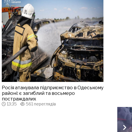
Росія атакувала підприємство в Одеському
районі: є загиблий та восьмеро
постраждалих
13:35
561 переглядів