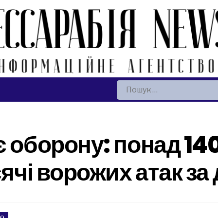
Пошук:
є оборону: понад 14
сячі ворожих атак за
ВО