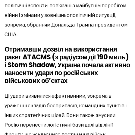
політичні аспекти, пов’язані з майбутнім перебігом
війни і змінами у зовнішньополітичній ситуації,
зокрема, обранням Дональда Трампа президентом
США.
Отримавши дозвіл на використання
ракет ATACMS (з радіусом дії 190 миль)
і Storm Shadow, Україна почала активно
наносити удари по російських
військових об’єктах
Ці удари виявилися ефективними, зокрема в
ураженні складів боєприпасів, командних пунктів і
інших стратегічних цілей. Вони також змусили
Росію перенести логістичні бази далі від лінії
фронту, що ускладнило постачання військ.