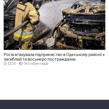
Росія атакувала підприємство в Одеському районі: є
загиблий та восьмеро постраждалих
13:35
561 переглядів