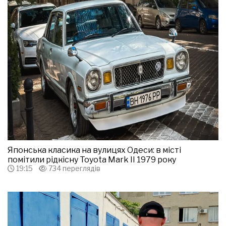
Японська класика на вулицях Одеси: в місті
помітили рідкісну Toyota Mark II 1979 року
19:15
734 переглядів