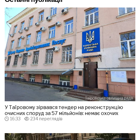
У Таїровому зірвався тендер на реконструкцію
очисних споруд за 57 мільйонів: немає охочих
16:33
234 переглядів