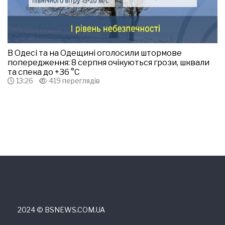
В Одесі та на Одещині оголосили штормове
попередження: 8 серпня очікуються грози, шквали
та спека до +36 °С
13:26
419 переглядів
2024 © ВSNEWS.COM.UA