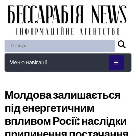
Пошук:
Меню навігації
Молдова залишається
під енергетичним
впливом Росії: наслідки
припинення постачання