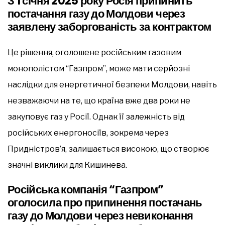
З 1 січня 2025 року Росія припинить
постачання газу до Молдови через
заявлену заборгованість за контрактом
Це рішення, оголошене російським газовим
монополістом “Газпром”, може мати серйозні
наслідки для енергетичної безпеки Молдови, навіть
незважаючи на те, що країна вже два роки не
закуповує газ у Росії. Однак її залежність від
російських енергоносіїв, зокрема через
Придністров’я, залишається високою, що створює
значні виклики для Кишинева.
Російська компанія “Газпром”
оголосила про припинення постачань
газу до Молдови через невиконання