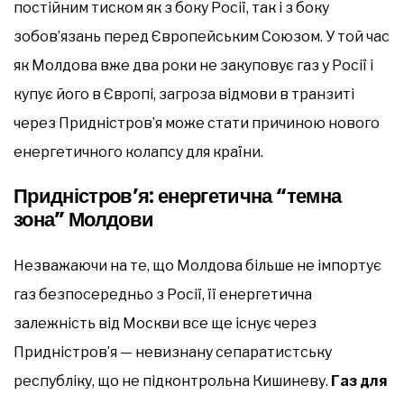
постійним тиском як з боку Росії, так і з боку
зобов’язань перед Європейським Союзом. У той час
як Молдова вже два роки не закуповує газ у Росії і
купує його в Європі, загроза відмови в транзиті
через Придністров’я може стати причиною нового
енергетичного колапсу для країни.
Придністров’я: енергетична “темна
зона” Молдови
Незважаючи на те, що Молдова більше не імпортує
газ безпосередньо з Росії, її енергетична
залежність від Москви все ще існує через
Придністров’я — невизнану сепаратистську
республіку, що не підконтрольна Кишиневу.
Газ для