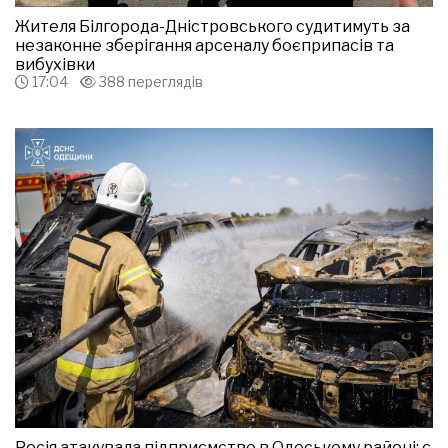
Жителя Білгорода-Дністровського судитимуть за
незаконне зберігання арсеналу боєприпасів та
вибухівки
17:04
388 переглядів
Росія атакувала підприємство в Одеському районі: є