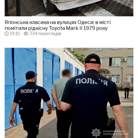
Японська класика на вулицях Одеси: в місті
помітили рідкісну Toyota Mark II 1979 року
19:15
734 переглядів