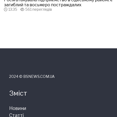
загиблий та восьмеро постраждалих
13:35
561 переглядів
2024 © ВSNEWS.COM.UA
Зміст
Новини
Статті