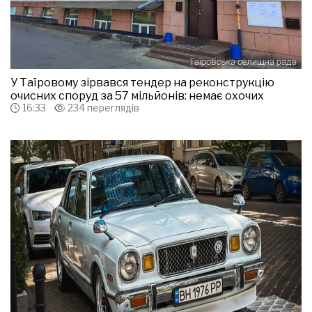
У Таїровому зірвався тендер на реконструкцію
очисних споруд за 57 мільйонів: немає охочих
16:33
234 переглядів