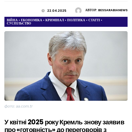
АВТОР:
BESSARABIANEWS
22.04.2025
ВІЙНА
•
ЕКОНОМІКА
•
КРИМІНАЛ
•
ПОЛІТИКА
•
СТАТТІ
•
СУСПІЛЬСТВО
фото: aa.com.tr
У квітні 2025 року Кремль знову заявив
про «готовність» до переговорів з