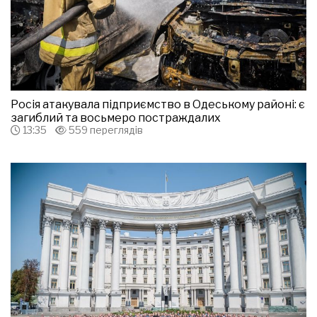
Росія атакувала підприємство в Одеському районі: є
загиблий та восьмеро постраждалих
13:35
559 переглядів