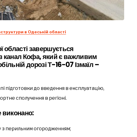
структури в Одеській області
ої області завершується
з канал Кофа, який є важливим
більній дорозі Т-16-07 Ізмаїл –
пі підготовки до введення в експлуатацію,
ртне сполучення в регіоні.
е виконано:
у з перильним огородженням;