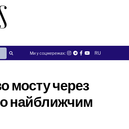
RU
Ми у соцмережах:
во мосту через
но найближчим