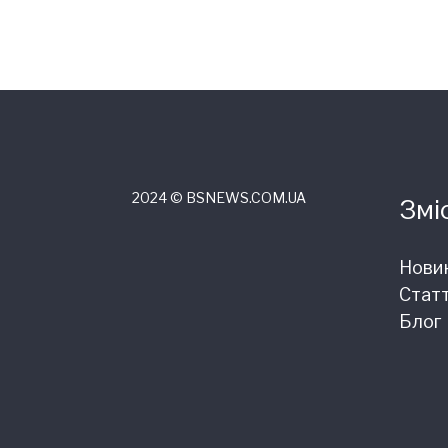
2024 © ВSNEWS.COM.UA
Змі
Нови
Статт
Блог