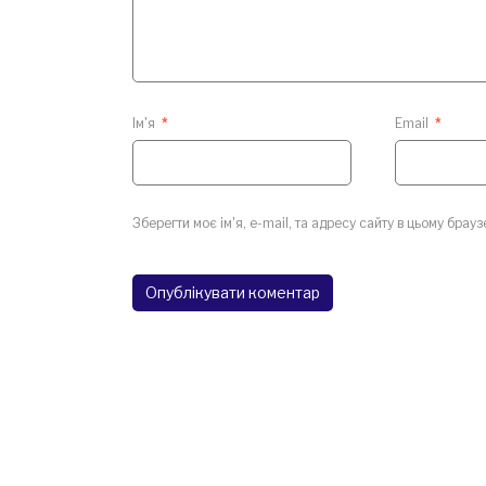
Ім'я
*
Email
*
Зберегти моє ім'я, e-mail, та адресу сайту в цьому брау