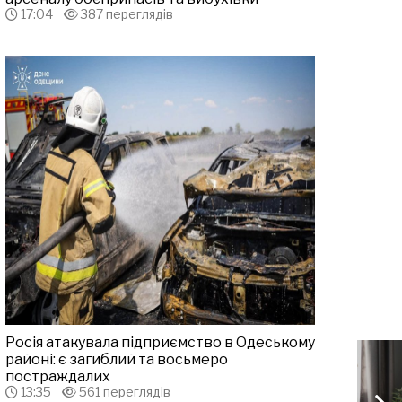
17:04
387 переглядів
Росія атакувала підприємство в Одеському
районі: є загиблий та восьмеро
постраждалих
13:35
561 переглядів