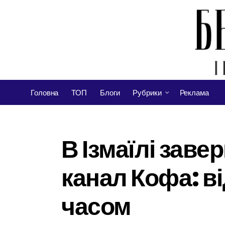
Головна
ТОП
Блоги
Рубрики
Реклама
В Ізмаїлі зав
канал Кофа: в
часом