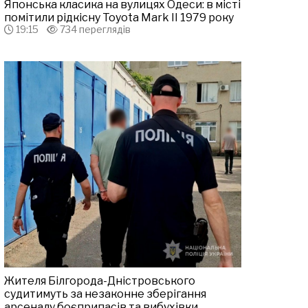
Японська класика на вулицях Одеси: в місті
помітили рідкісну Toyota Mark II 1979 року
19:15
734 переглядів
Жителя Білгорода-Дністровського
судитимуть за незаконне зберігання
арсеналу боєприпасів та вибухівки