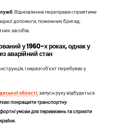
служб
. Відновлення переправи сприятиме
дкої допомоги, пожежних бригад,
тних засобів.
ований у 1960-х роках, однак у
рез аварійний стан
струкція, і наразі об’єкт перебуває у
деської області
, запуск руху відбудеться
ттєво покращити транспортну
фортні умови для перевезень та сприяти
країни.