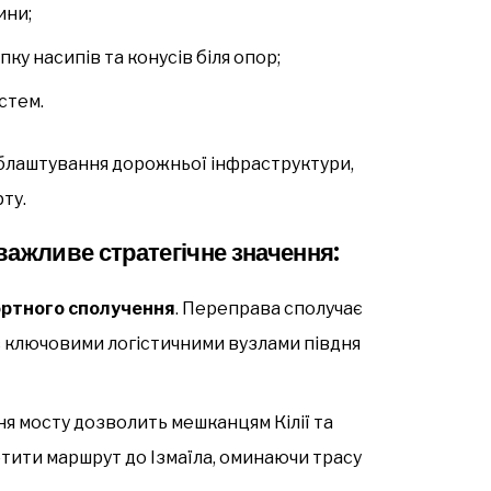
ини;
ку насипів та конусів біля опор;
стем.
блаштування дорожньої інфраструктури,
ту.
важливе стратегічне значення:
ртного сполучення
. Переправа сполучає
 є ключовими логістичними вузлами півдня
ня мосту дозволить мешканцям Кілії та
тити маршрут до Ізмаїла, оминаючи трасу