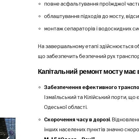
повне асфальтування проїжджої част
облаштування підходів до мосту, відсип
монтаж сепараторів і водоскидних си
На завершальному етапі здійснюється о
що забезпечить безпечний рух транспор
Капітальний ремонт мосту має 
Забезпечення ефективного транспо
Ізмаїльський та Кілійський порти, що
Одеської області.
Скорочення часу в дорозі
. Відновлен
інших населених пунктів значно скоро