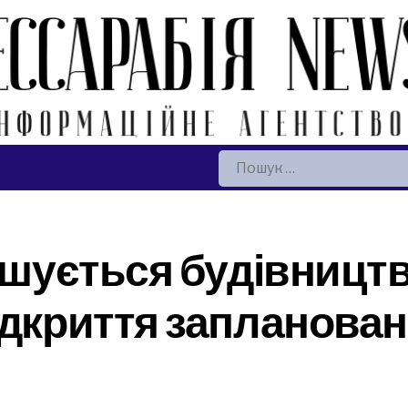
Пошук:
ершується будівницт
ідкриття запланова