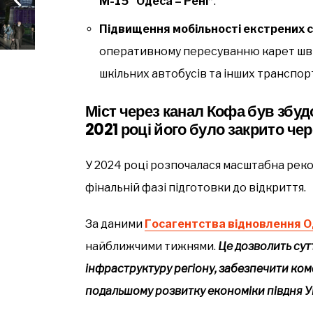
М-15 “Одеса – Рені”
.
Підвищення мобільності екстрених 
оперативному пересуванню карет шви
шкільних автобусів та інших транспор
Міст через канал Кофа був збуд
2021 році його було закрито че
У 2024 році розпочалася масштабна рекон
фінальній фазі підготовки до відкриття.
За даними
Госагентства відновлення О
найближчими тижнями.
Це дозволить су
інфраструктуру регіону, забезпечити ком
подальшому розвитку економіки півдня У