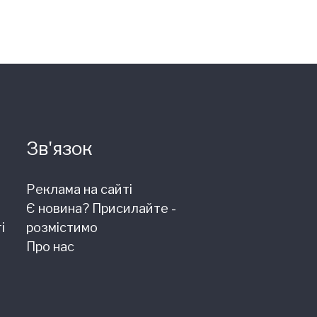
Зв'язок
Реклама на сайті
Є новина? Присилайте -
і
розмістимо
Про нас