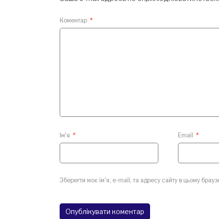
Коментар
*
Ім'я
*
Email
*
Зберегти моє ім'я, e-mail, та адресу сайту в цьому брау