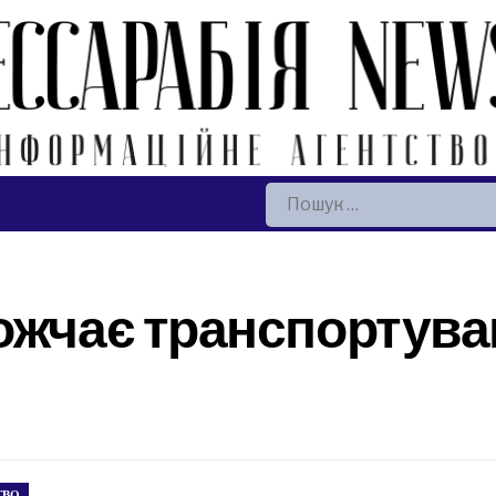
Пошук:
ожчає транспортуван
ТВО