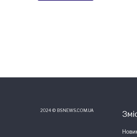
2024 © ВSNEWS.COM.UA
Змі
Нови