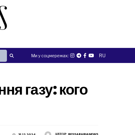
RU
Ми у соцмережах:
ня газу: кого
АВТОР:
BESSARABIANEWS
31.12.2024