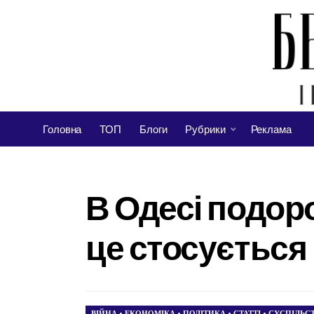
Головна
ТОП
Блоги
Рубрики
Реклама
В Одесі подор
це стосується
ВІЙНА
•
ЕКОНОМІКА
•
ПОЛІТИКА
•
СТАТТІ
•
СУСПІЛЬС