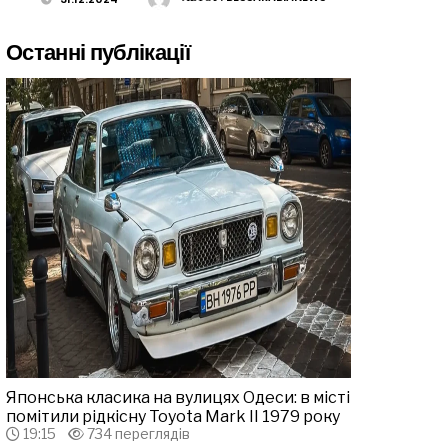
Останні публікації
Японська класика на вулицях Одеси: в місті
помітили рідкісну Toyota Mark II 1979 року
19:15
734 переглядів