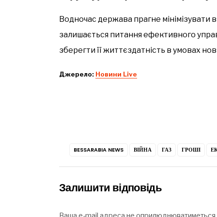
Водночас держава прагне мінімізувати в
залишається питання ефективного упра
зберегти її життєздатність в умовах нов
Джерело:
Новини Live
BESSARABIA NEWS
ВІЙНА
ГАЗ
ГРОШІ
Е
Залишити відповідь
Ваша e-mail адреса не оприлюднюватиметься.