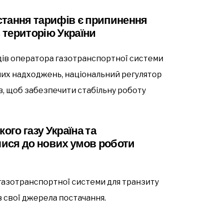
стання тарифів є припинення
з територію України
дів оператора газотранспортної системи
тних надходжень, національний регулятор
в, щоб забезпечити стабільну роботу
ого газу Україна та
ися до нових умов роботи
ї газотранспортної системи для транзиту
в свої джерела постачання.