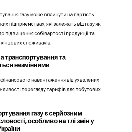
ртування газу може вплинути на вартість
их підприємствах, які залежать від газу як
о підвищення собівартості продукції та,
я кінцевих споживачів.
а транспортування та
ться незмінними
є фінансового навантаження від ухвалених
жливості перегляду тарифів для побутових
ртування газу є серйозним
ловості, особливо на тлі змін у
України