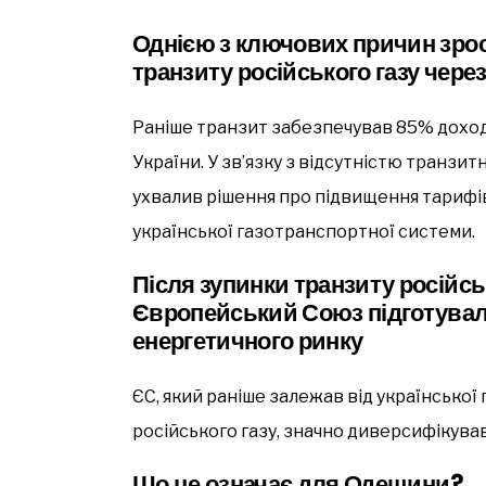
Однією з ключових причин зро
транзиту російського газу чере
Раніше транзит забезпечував 85% дохо
України. У зв’язку з відсутністю транзи
ухвалив рішення про підвищення тарифі
української газотранспортної системи.
Після зупинки транзиту російськ
Європейський Союз підготувал
енергетичного ринку
ЄС, який раніше залежав від українсько
російського газу, значно диверсифікува
Що це означає для Оде
щини?