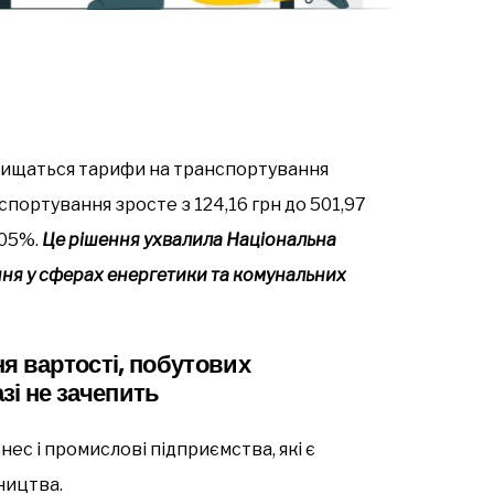
ідвищаться тарифи на транспортування
спортування зросте з 124,16 грн до 501,97
305%.
Це рішення ухвалила Національна
ння у сферах енергетики та комунальних
я вартості, побутових
зі не зачепить
ес і промислові підприємства, які є
ництва.