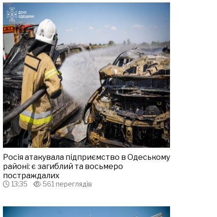
Росія атакувала підприємство в Одеському
районі: є загиблий та восьмеро
постраждалих
13:35
561 переглядів