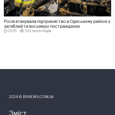
Росія атакувала підприємство в Одеському районі: є
загиблий та восьмеро постраждалих
13:35
561 переглядів
2024 © ВSNEWS.COM.UA
Зміст