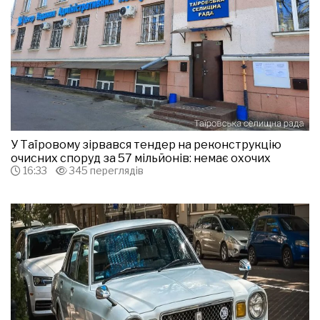
У Таїровому зірвався тендер на реконструкцію
очисних споруд за 57 мільйонів: немає охочих
16:33
345 переглядів