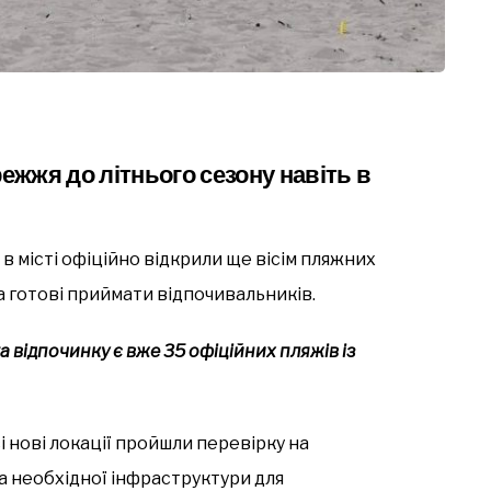
режжя до літнього сезону навіть в
в місті офіційно відкрили ще вісім пляжних
а готові приймати відпочивальників.
 відпочинку є вже 35 офіційних пляжів із
сі нові локації пройшли перевірку на
та необхідної інфраструктури для