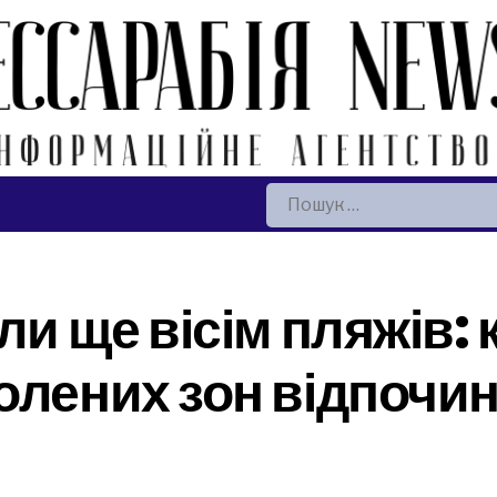
Пошук:
ли ще вісім пляжів: 
олених зон відпочин