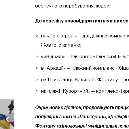
безпечного перебування людей.
До переліку нововідкритих пляжних зо
на «Ланжероні» — дві ділянки комплек
Жовтого каменю;
у «Відраді» — пляжні комплекси «LEO» 
в «Аркадії» — пляжний комплекс «Ібіца
на 11-й станції Великого Фонтану — 
на пляжі «Курортний» — комплекс «Ікра
Окрім нових ділянок, продовжують працюв
популярні зони на «Ланжероні», «Дельфіні»
Фонтану та інклюзивні муніципальні локац