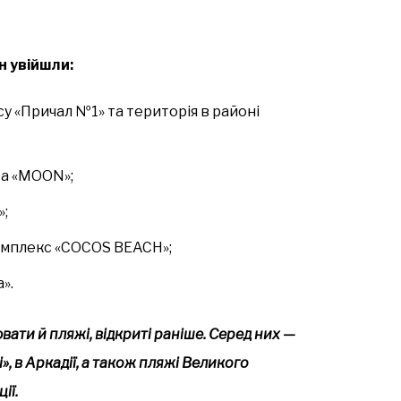
н увійшли:
су «Причал №1» та територія в районі
та «MOON»;
»;
комплекс «COCOS BEACH»;
».
ати й пляжі, відкриті раніше. Серед них —
, в Аркадії, а також пляжі Великого
ії.