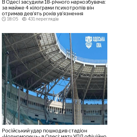
В Одесі засудили 18-річного наркозбувача:
за майже 4 кілограми психотропів він
отримав дев’ять років ув’язнення
18:05
431 переглядів
Російський удар пошкодив стадіон
«Чорноморець» в Одесі: матч УПЛ офіційно