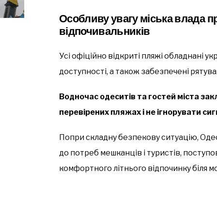
Особливу увагу міська влада п
відпочивальників
Усі офіційно відкриті пляжі обладнані ук
доступності, а також забезпечені рятув
Водночас одеситів та гостей міста за
перевірених пляжах і не ігнорувати сиг
Попри складну безпекову ситуацію, Оде
до потреб мешканців і туристів, поступо
комфортного літнього відпочинку біля мо