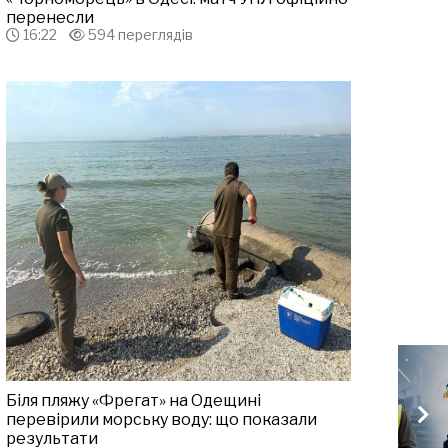
перенесли
16:22
594 переглядів
Біля пляжу «Фрегат» на Одещині
перевірили морську воду: що показали
результати