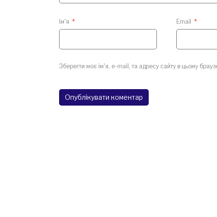
Ім'я
*
Email
*
Зберегти моє ім'я, e-mail, та адресу сайту в цьому брау