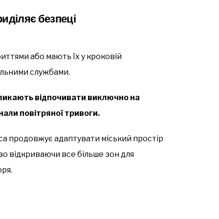
риділяє безпеці
риттями або мають їх у кроковій
альними службами.
кликають відпочивати виключно на
нали повітряної тривоги.
са продовжує адаптувати міський простір
во відкриваючи все більше зон для
ря.