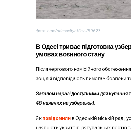
фото: t.me/odesacityofficial/59623
В Одесі триває підготовка узбе
умовах воєнного стану
Після чергового комісійного обстеження 
зон, які відповідають вимогам безпеки т
Загалом наразі доступними для купання та
48 наявних на узбережжі.
Як
повідомили
в Одеській міській раді, у
наявність укриттів, рятувальних постів 