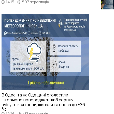
14:15
507 переглядів
В Одесі та на Одещині оголосили
штормове попередження: 8 серпня
очікуються грози, шквали та спека до +36
°С
13:26
417 переглядів