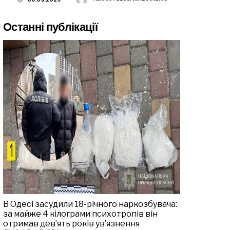
Останні публікації
В Одесі засудили 18-річного наркозбувача:
за майже 4 кілограми психотропів він
отримав дев’ять років ув’язнення