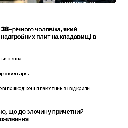
38-річного чоловіка, який
 надгробних плит на кладовищі в
в’язнення.
ор цвинтаря.
ові пошкодження пам’ятників і відкрили
но, що до злочину причетний
проживання