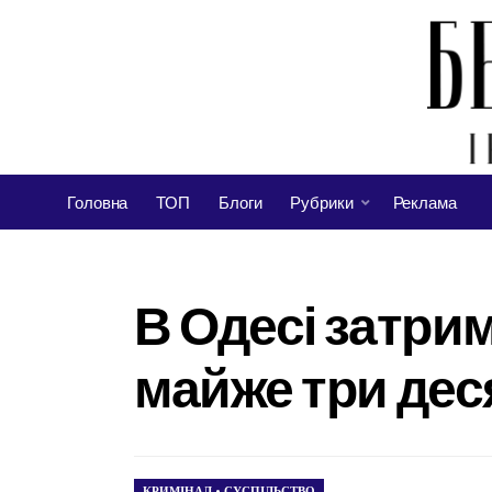
Головна
ТОП
Блоги
Рубрики
Реклама
В Одесі затри
майже три дес
КРИМІНАЛ
•
СУСПІЛЬСТВО