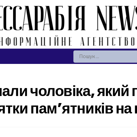
Пошук:
мали чоловіка, який
ятки пам’ятників на