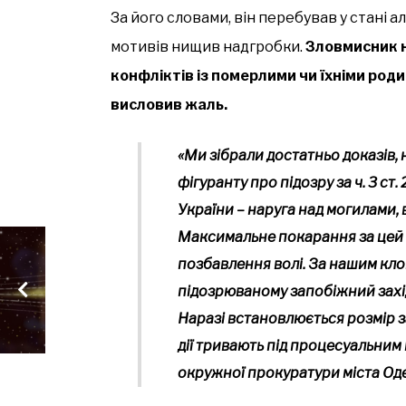
За його словами, він перебував у стані ал
мотивів нищив надгробки.
Зловмисник н
конфліктів із померлими чи їхніми род
висловив жаль.
«Ми зібрали достатньо доказів, 
фігуранту про підозру за ч. 3 с
України – наруга над могилами, 
Максимальне покарання за цей 
позбавлення волі. За нашим кл
підозрюваному запобіжний захід
Наразі встановлюється розмір з
дії тривають під процесуальним
окружної прокуратури міста Оде