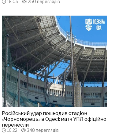
18:05
250 переглядів
Російський удар пошкодив стадіон
«Чорноморець» в Одесі: матч УПЛ офіційно
перенесли
16:22
348 переглядів