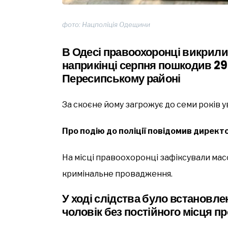
фото: Нацполіція Одещини
В Одесі правоохоронці викрили 
наприкінці серпня пошкодив 29
Пересипському районі
За скоєне йому загрожує до семи років у
Про подію до поліції повідомив директ
На місці правоохоронці зафіксували мас
кримінальне провадження.
У ході слідства було встановле
чоловік без постійного місця 