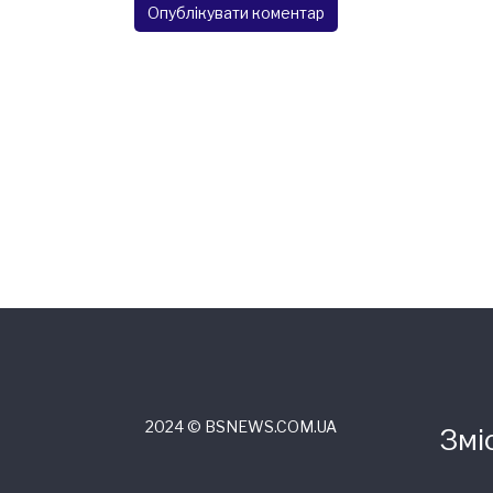
2024 © ВSNEWS.COM.UA
Змі