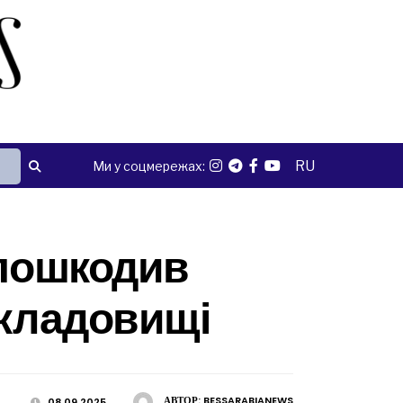
RU
Ми у соцмережах:
 пошкодив
 кладовищі
АВТОР:
BESSARABIANEWS
08.09.2025