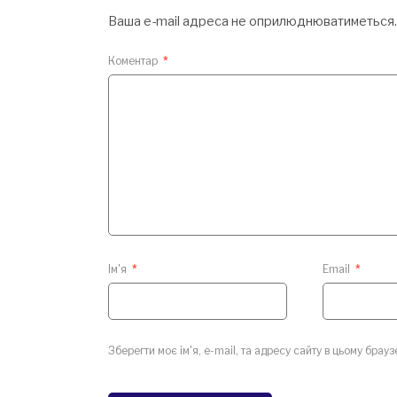
Ваша e-mail адреса не оприлюднюватиметься.
Коментар
*
Ім'я
*
Email
*
Зберегти моє ім'я, e-mail, та адресу сайту в цьому брау