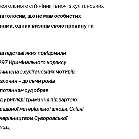
когольного сп’яніння і вночі з хуліганських
аголосив, що не мав особистих
инами, однак визнав свою провину та
на підставі яких повідомили
т. 297 Кримінального кодексу
вчинена з хуліганських мотивів.
злочин – до семи років
опотанням суд обрав
 у вигляді тримання під вартою.
авданої матеріальної шкоди. Слідчі
 керівництвом Суворовської
си»,