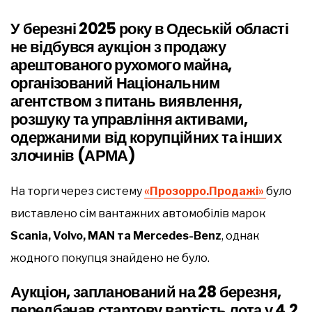
У березні 2025 року в Одеській області
не відбувся аукціон з продажу
арештованого рухомого майна,
організований Національним
агентством з питань виявлення,
розшуку та управління активами,
одержаними від корупційних та інших
злочинів (АРМА)
На торги через систему
«Прозорро.Продажі»
було
виставлено сім вантажних автомобілів марок
Scania, Volvo, MAN та Mercedes-Benz
, однак
жодного покупця знайдено не було.
Аукціон, запланований на 28 березня,
передбачав стартову вартість лота у 4,2