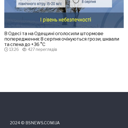
В Одесі та на Одещині оголосили штормове
попередження: 8 серпня очікуються грози, шквали
та спека до +36 °С
13:26
427 переглядів
2024 © ВSNEWS.COM.UA