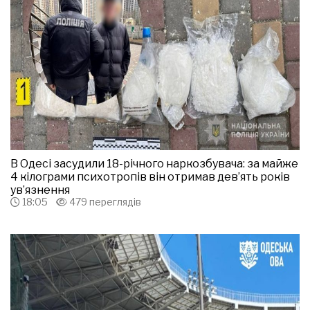
В Одесі засудили 18-річного наркозбувача: за майже
4 кілограми психотропів він отримав дев’ять років
ув’язнення
18:05
479 переглядів