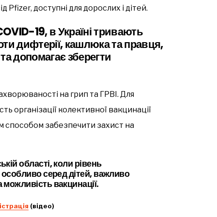
 Pfizer, доступні для дорослих і дітей.
 COVID-19, в Україні тривають
роти дифтерії, кашлюка та правця,
 та допомагає зберегти
ахворюваності на грип та ГРВІ. Для
сть організації колективної вакцинації
им способом забезпечити захист на
ькій області, коли рівень
, особливо серед дітей, важливо
а можливість вакцинації.
істрація
(відео)