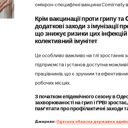
омікрон-специфічні вакцини Comirnaty від
Крім вакцинації проти грипу та
додаткові заходи з імунізації п
що знижує ризики цих інфекцій
колективний імунітет
Це особливо важливо на тлі зростання з
підприємств і установ доступна можливі
працівників, що є зручним та ефективн
робочих місцях.
З початком епідемічного сезону в Одес
захворюваності на грип і ГРВІ зростає
пам’ятати про профілактичні заходи т
Джерело:
Одеська обласна державна адмін