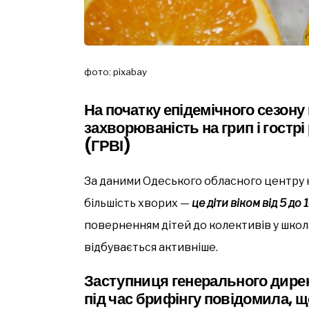
фото: pixabay
На початку епідемічного сезону
захворюваність на грип і гострі 
(ГРВІ)
За даними Одеського обласного центру 
більшість хворих —
це діти віком від 5 до 
поверненням дітей до колективів у школа
відбувається активніше.
Заступниця генерального дире
під час брифінгу повідомила, щ