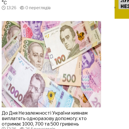
°С
13:26
0 переглядів
До Дня Незалежності України киянам
виплатять одноразову допомогу: хто
отримає 1000, 700 та 500 гривень
12:36
264 переглядів