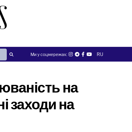
RU
Ми у соцмережах:
рюваність на
ні заходи на