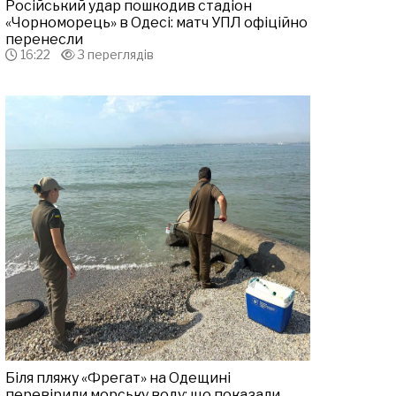
Російський удар пошкодив стадіон
«Чорноморець» в Одесі: матч УПЛ офіційно
перенесли
16:22
3 переглядів
Біля пляжу «Фрегат» на Одещині
перевірили морську воду: що показали