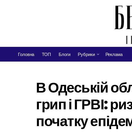
Головна
ТОП
Блоги
Рубрики
Реклама
В Одеській об
грип і ГРВІ: р
початку епіде