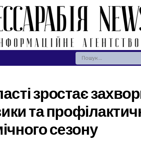
Пошук:
ласті зростає захво
изики та профілактич
мічного сезону