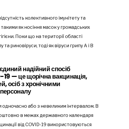
відсутність колективного імунітету та
такими як носіння масок у громадських
ігієни. Поки що на території області
а риновіруси, тоді як віруси грипу A і B
єдиний надійний спосіб
-19 — це щорічна вакцинація,
й, осіб з хронічними
 персоналу
 одночасно або з невеликим інтервалом. В
коштовно в межах державного календаря
цинації від COVID-19 використовуються