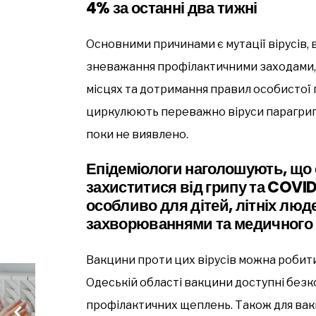
4% за останні два тижні
Основними причинами є мутації вірусів, 
зневажання профілактичними заходами, 
місцях та дотримання правил особистої г
циркулюють переважно віруси парагрипу т
поки не виявлено.
Епідеміологи наголошують, що 
захиститися від грипу та COVID
особливо для дітей, літніх люде
захворюваннями та медичного
Вакцини проти цих вірусів можна робити
Одеській області вакцини доступні без
профілактичних щеплень. Також для вак