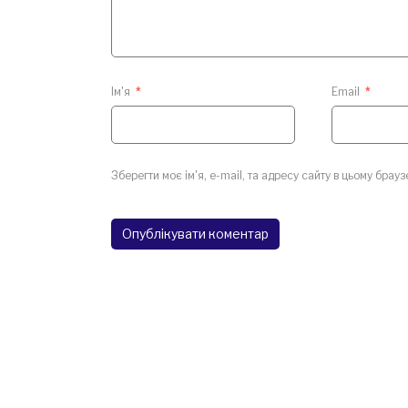
Ім'я
*
Email
*
Зберегти моє ім'я, e-mail, та адресу сайту в цьому брау