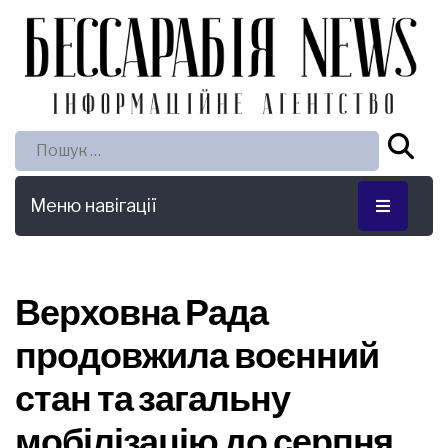
Пошук:
Меню навігації
Верховна Рада
продовжила воєнний
стан та загальну
мобілізацію до серпня