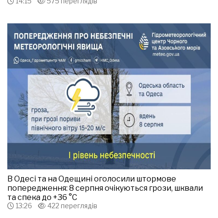
14:15
575 переглядів
В Одесі та на Одещині оголосили штормове
попередження: 8 серпня очікуються грози, шквали
та спека до +36 °С
13:26
422 переглядів