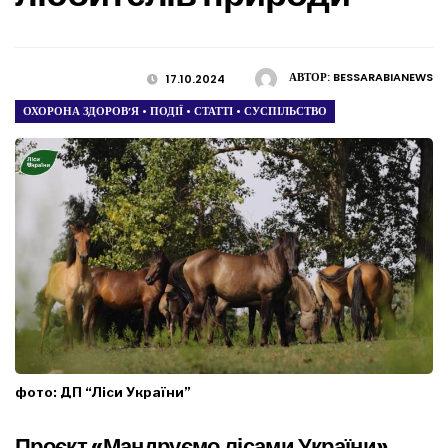
АВТОР:
BESSARABIANEWS
17.10.2024
ОХОРОНА ЗДОРОВ’Я
•
ПОДІЇ
•
СТАТТІ
•
СУСПІЛЬСТВО
фото: ДП “Ліси України”
Проєкт «Мандруємо лісами України»,