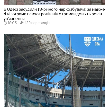
В Одесі засудили 18-річного наркозбувача: за майже
4 кілограми психотропів він отримав дев’ять років
ув’язнення
18:05
439 переглядів