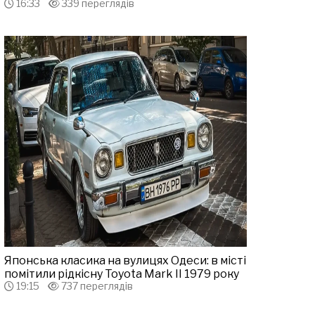
16:33
339 переглядів
Японська класика на вулицях Одеси: в місті
помітили рідкісну Toyota Mark II 1979 року
19:15
737 переглядів