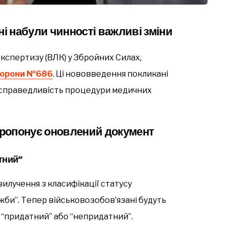
ні набули чинності важливі зміни
кспертизу (ВЛК) у Збройних Силах,
борони №686
. Ці нововведення покликані
 справедливість процедури медичних
 пропонує оновлений документ
тний”
илучення з класифікації статусу
би”. Тепер військовозобов’язані будуть
 “придатний” або “непридатний”.