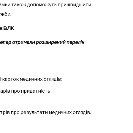
і рамки також допоможуть пришвидшити
ужби.
ів ВЛК
 тепер отримали розширений перелік
 карток медичних оглядів;
карів про придатність
рів про результати медичних оглядів.