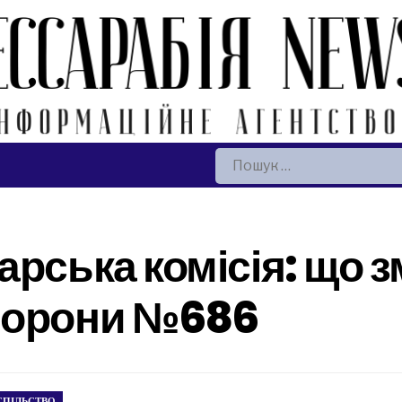
Пошук:
арська комісія: що 
борони №686
СПІЛЬСТВО