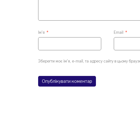
Ім'я
*
Email
*
Зберегти моє ім'я, e-mail, та адресу сайту в цьому брау