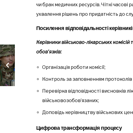
чи брак медичних ресурсів. Чіткі часов
ухвалення рішень про придатність до сл
Посилення відповідальності керівник
Керівники військово-лікарських комісій
обов’язків:
Організація роботи комісії;
Контроль за заповненням протоколів і
Перевірка відповідності висновків лі
військовозобов’язаних;
Доповідь керівництву військових цент
Цифрова трансформація процесу