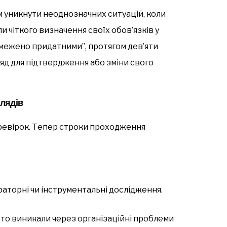
 уникнути неоднозначних ситуацій, коли
 чіткого визначення своїх обов’язків у
обмежено придатними”, протягом дев’яти
яд для підтвердження або зміни свого
глядів
ревірок. Тепер строки проходження
раторні чи інструментальні дослідження.
то виникали через організаційні проблеми