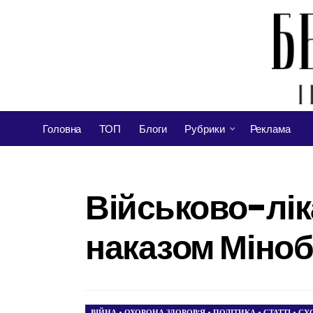
Головна
ТОП
Блоги
Рубрики
Реклама
Військово-лік
наказом Міно
ВІЙНА
•
ОХОРОНА ЗДОРОВ’Я
•
ПОЛІТИКА
•
СТАТТІ
•
СУ