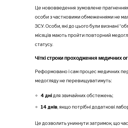
Це нововведення зумовлене прагненням
особи з частковими обмеженнями не мали
ЗСУ. Особи, які до цього були визнані “
місяців мають пройти повторний медогл
статусу.
Чіткі строки проходження медичних о
Реформовано і сам процес медичних пе
медогляду не перевищуватимуть:
4 дні
для звичайних обстежень;
14 днів
, якщо потрібні додаткові лабо
Це дозволить уникнути затримок, що час