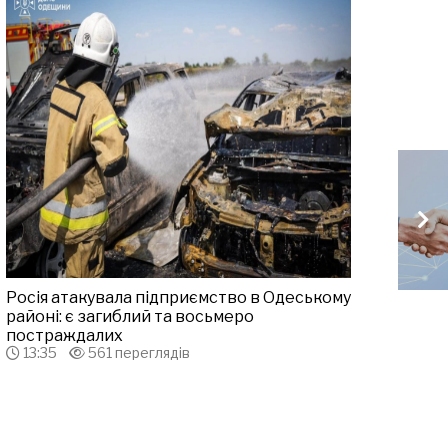
Росія атакувала підприємство в Одеському
районі: є загиблий та восьмеро
постраждалих
13:35
561 переглядів