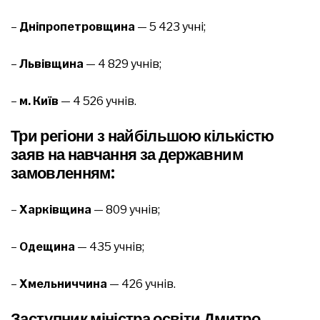
–
Дніпропетровщина
— 5 423 учні;
–
Львівщина
— 4 829 учнів;
–
м. Київ
— 4 526 учнів.
Три регіони з найбільшою кількістю
заяв на навчання за державним
замовленням:
–
Харківщина
— 809 учнів;
–
Одещина
— 435 учнів;
–
Хмельниччина
— 426 учнів.
Заступник міністра освіти Дмитро