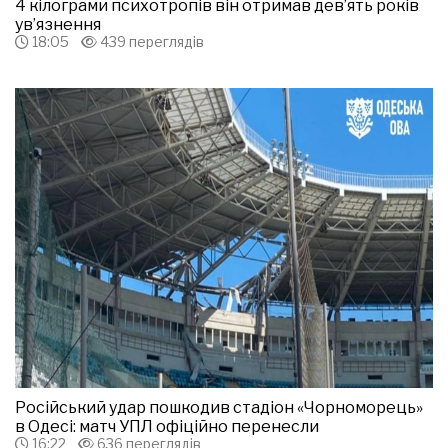
4 кілограми психотропів він отримав дев’ять років
ув’язнення
18:05
439 переглядів
Російський удар пошкодив стадіон «Чорноморець»
в Одесі: матч УПЛ офіційно перенесли
16:22
636 переглядів