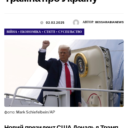
АВТОР:
BESSARABIANEWS
02.02.2025
ВІЙНА
•
ЕКОНОМІКА
•
СТАТТІ
•
СУСПІЛЬСТВО
фото: Mark Schiefelbein/AP
Новий президент США Дональд Трамп