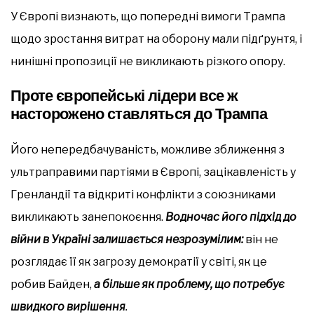
У Європі визнають, що попередні вимоги Трампа
щодо зростання витрат на оборону мали підґрунтя, і
нинішні пропозиції не викликають різкого опору.
Проте європейські лідери все ж
насторожено ставляться до Трампа
Його непередбачуваність, можливе зближення з
ультраправими партіями в Європі, зацікавленість у
Гренландії та відкриті конфлікти з союзниками
викликають занепокоєння.
Водночас його підхід до
війни в Україні залишається незрозумілим:
він не
розглядає її як загрозу демократії у світі, як це
робив Байден,
а більше як проблему, що потребує
швидкого вирішення
.