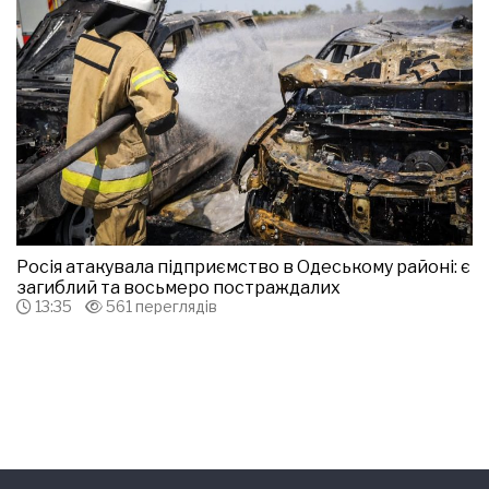
Росія атакувала підприємство в Одеському районі: є
загиблий та восьмеро постраждалих
13:35
561 переглядів