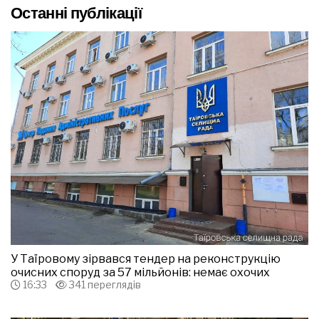
Останні публікації
У Таїровому зірвався тендер на реконструкцію
очисних споруд за 57 мільйонів: немає охочих
16:33
341 переглядів