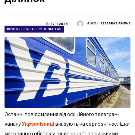
АВТОР:
BESSARABIANEWS
17.11.2024
ВІЙНА
•
СТАТТІ
•
СУСПІЛЬСТВО
Останні повідомлення від офіційного телеграм-
каналу
Укрзалізниці
вказують на серйозні наслідки
масованого обстрілу, здійсненого російськими