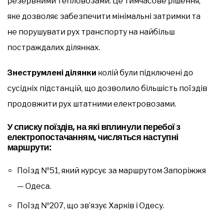
резервними тепловозами. Це тимчасове рішення,
яке дозволяє забезпечити мінімальні затримки та
не порушувати рух транспорту на найбільш
постраждалих ділянках.
Знеструмлені ділянки
колій були підключені до
сусідніх підстанцій, що дозволило більшість поїздів
продовжити рух штатними електровозами.
У списку поїздів, на які вплинули перебої з
електропостачанням, числяться наступні
маршрути:
Поїзд №51, який курсує за маршрутом Запоріжжя
— Одеса.
Поїзд №207, що зв’язує Харків і Одесу.