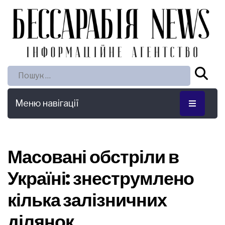
Пошук:
Меню навігації
Масовані обстріли в
Україні: знеструмлено
кілька залізничних
ділянок