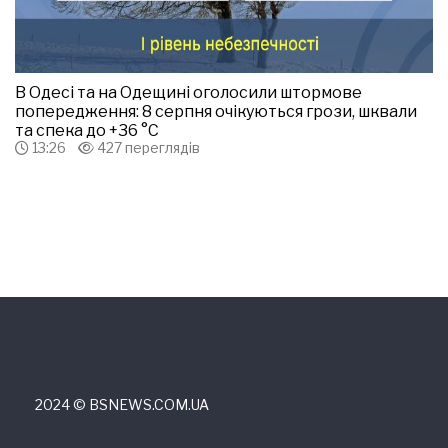
В Одесі та на Одещині оголосили штормове
попередження: 8 серпня очікуються грози, шквали
та спека до +36 °С
13:26
427 переглядів
2024 © ВSNEWS.COM.UA