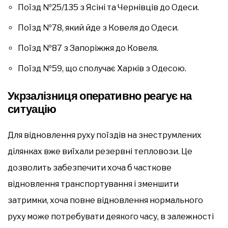
Поїзд №25/135 з Ясіні та Чернівців до Одеси.
Поїзд №78, який йде з Ковеля до Одеси.
Поїзд №87 з Запоріжжя до Ковеля.
Поїзд №59, що сполучає Харків з Одесою.
Укрзалізниця оперативно реагує на
ситуацію
Для відновлення руху поїздів на знеструмлених
ділянках вже виїхали резервні тепловози. Це
дозволить забезпечити хоча б часткове
відновлення транспортування і зменшити
затримки, хоча повне відновлення нормального
руху може потребувати деякого часу, в залежності