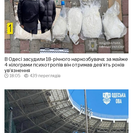
В Одесі засудили 18-річного наркозбувача: за майже
4 кілограми психотропів він отримав дев’ять років
ув’язнення
18:05
439 переглядів