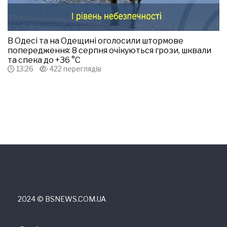
В Одесі та на Одещині оголосили штормове
попередження: 8 серпня очікуються грози, шквали
та спека до +36 °С
13:26
422 переглядів
2024 © ВSNEWS.COM.UA