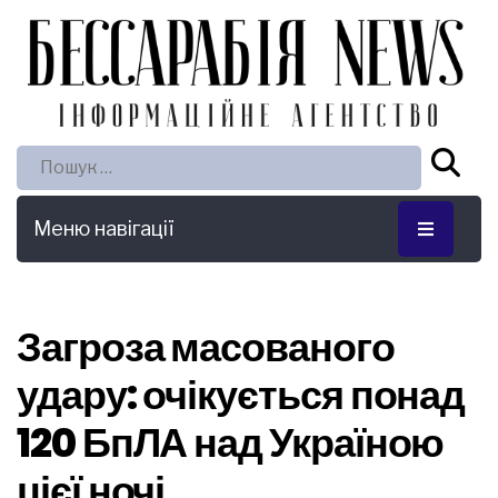
Пошук:
Меню навігації
Загроза масованого
удару: очікується понад
120 БпЛА над Україною
цієї ночі