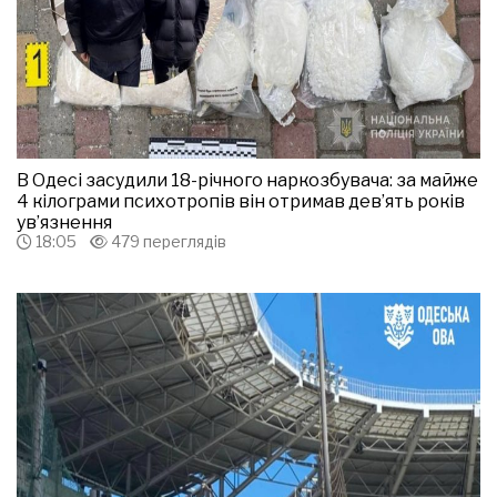
В Одесі засудили 18-річного наркозбувача: за майже
4 кілограми психотропів він отримав дев’ять років
ув’язнення
18:05
479 переглядів