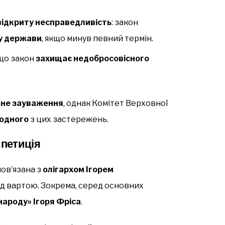
відкриту несправедливість
: закон
у держави
, якщо минув певний термін.
що закон
захищає недобросовісного
вне зауваження
, однак Комітет Верховної
жодного
з цих застережень.
 петиція
пов’язана з
олігархом Ігорем
під вартою. Зокрема, серед основних
народу» Ігоря Фріса
.