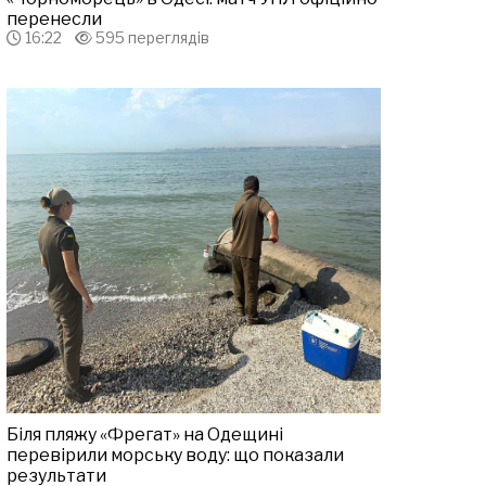
перенесли
16:22
595 переглядів
Біля пляжу «Фрегат» на Одещині
перевірили морську воду: що показали
результати