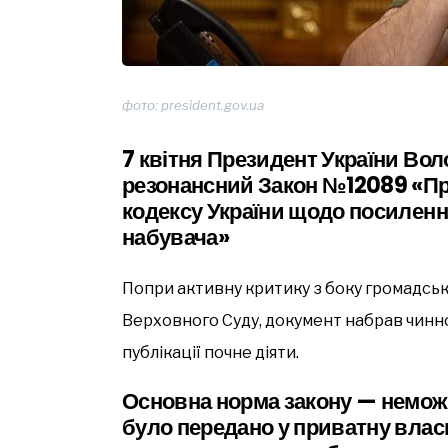
фото: president.gov.ua
7 квітня Президент України Во
резонансний Закон №12089 «Пр
кодексу України щодо посиленн
набувача»
Попри активну критику з боку громадсько
Верховного Суду, документ набрав чиннос
публікації почне діяти.
Основна норма закону — немож
було передано у приватну власн