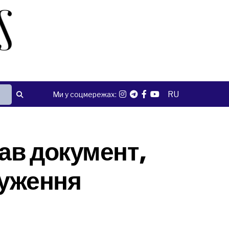
RU
Ми у соцмережах:
ав документ,
чуження