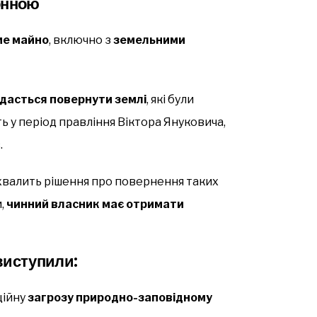
онною
ме майно
, включно з
земельними
вдасться повернути землі
, які були
ь у період правління Віктора Януковича,
.
ухвалить рішення про повернення таких
и,
чинний власник має отримати
виступили:
ційну
загрозу природно-заповідному