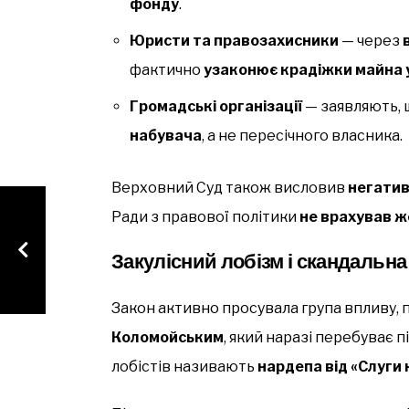
фонду
.
Юристи та правозахисники
— через
фактично
узаконює крадіжки майна 
Громадські організації
— заявляють, 
набувача
, а не пересічного власника.
Верховний Суд також висловив
негати
Ради з правової політики
не врахував 
Закулісний лобізм і скандальна
Закон активно просувала група впливу, 
Коломойським
, який наразі перебуває 
лобістів називають
нардепа від «Слуги 