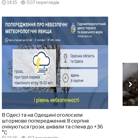
14:15
507 переглядів
В Одесі та на Одещині оголосили
штормове попередження: 8 серпня
очікуються грози, шквали та спека до +36
°С
13:26
417 переглядів