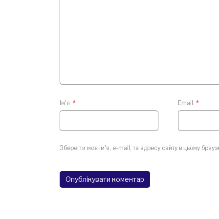
Ім'я
*
Email
*
Зберегти моє ім'я, e-mail, та адресу сайту в цьому брау