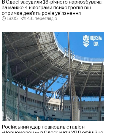
В Одесі засудили 18-річного наркозбувача:
за майже 4 кілограми психотропів він
отримав дев’ять років ув’язнення
18:05
431 переглядів
Російський удар пошкодив стадіон
«Чорноморець» в Одесі: матч УПЛ офіційно