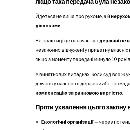
якщо така передача була незак
Йдеться не лише про рухоме, а й
нерухо
ділянками
.
На практиці це означає, що
державі не 
незаконно відчужені у приватну власніст
якщо з моменту передачі минуло 10 років
У виняткових випадках, коли суд все ж 
ділянок у власність держави або громад
компенсацію за ринковою вартістю
.
Проти ухвалення цього закону 
Екологічні організації
— через потен