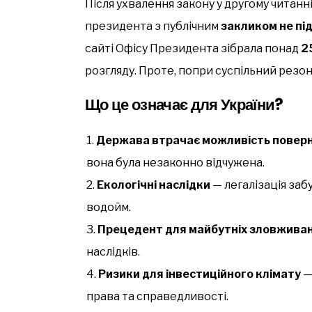
Після ухвалення закону у другому читанн
президента з публічним
закликом не пі
сайті Офісу Президента зібрала понад
2
розгляду. Проте, попри суспільний резо
Що це означає для України?
Держава втрачає можливість поверну
вона була незаконно відчужена.
Екологічні наслідки
— легалізація заб
водойм.
Прецедент для майбутніх зловжива
наслідків.
Ризики для інвестиційного клімату
—
права та справедливості.