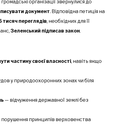
і громадські організації звернулися до
дписувати документ
. Відповідна петиція на
5 тисяч переглядів
, необхідних для її
нанс,
Зеленський підписав закон
.
ти частину своєї власності
, навіть якщо
удов у природоохоронних зонах чи біля
нь
— відчуження державної землі без
 порушення принципів верховенства