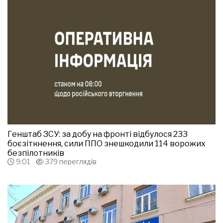
Генштаб ЗСУ: за добу на фронті відбулося 233
боєзіткнення, сили ППО знешкодили 114 ворожих
безпілотників
9:01
379 переглядів