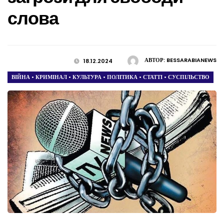
слова
АВТОР:
BESSARABIANEWS
18.12.2024
ВІЙНА
•
КРИМІНАЛ
•
КУЛЬТУРА
•
ПОЛІТИКА
•
СТАТТІ
•
СУСПІЛЬСТВО