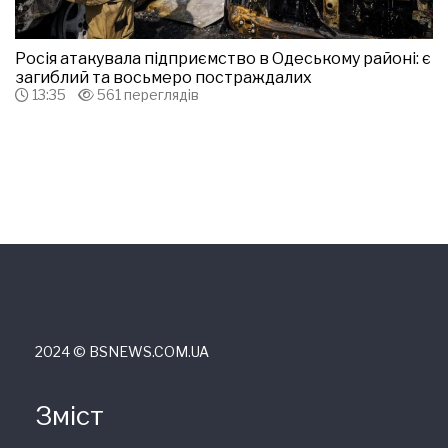
Росія атакувала підприємство в Одеському районі: є
загиблий та восьмеро постраждалих
13:35
561 переглядів
2024 © ВSNEWS.COM.UA
Зміст