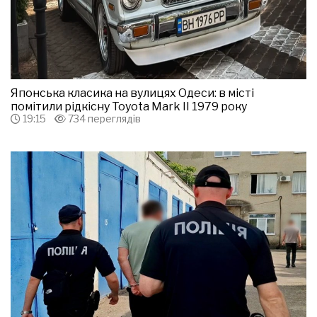
Японська класика на вулицях Одеси: в місті
помітили рідкісну Toyota Mark II 1979 року
19:15
734 переглядів