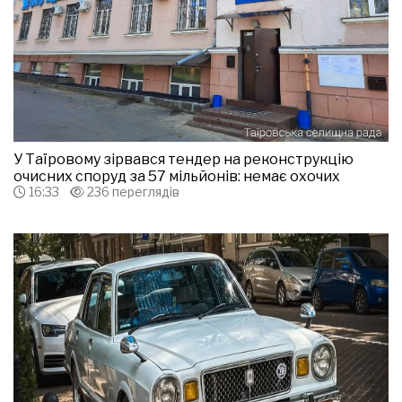
У Таїровому зірвався тендер на реконструкцію
очисних споруд за 57 мільйонів: немає охочих
16:33
236 переглядів