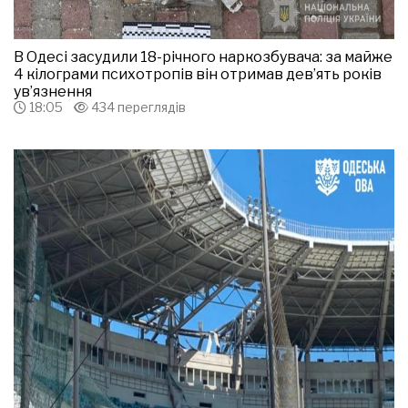
В Одесі засудили 18-річного наркозбувача: за майже
4 кілограми психотропів він отримав дев’ять років
ув’язнення
18:05
434 переглядів