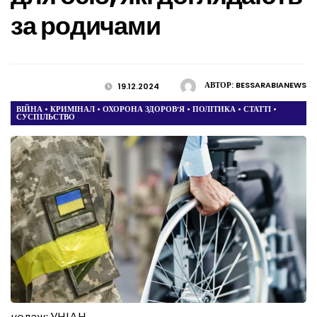
за родичами
АВТОР:
BESSARABIANEWS
19.12.2024
ВІЙНА
•
КРИМІНАЛ
•
ОХОРОНА ЗДОРОВ’Я
•
ПОЛІТИКА
•
СТАТТІ
•
СУСПІЛЬСТВО