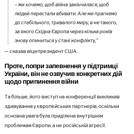
– ми хочемо, щоб війна закінчилася, щоб
людей перестали вбивати. Але ми прагнемо
до стабільного, тривалого миру, а не такого,
за якого Східна Європа через кілька років
знову опиниться у стані конфлікту,”
— сказав віцепрезидент США.
Проте, попри запевнення у підтримці
України, він не озвучив конкретних дій
щодо припинення війни
Та більше, його виступ на конференції викликав
здивування у європейських партнерів, оскільки
основна увага була приділена внутрішнім
проблемам Європи, а не російській агресії.