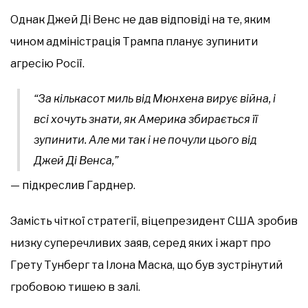
Однак Джей Ді Венс не дав відповіді на те, яким
чином адміністрація Трампа планує зупинити
агресію Росії.
“За кількасот миль від Мюнхена вирує війна, і
всі хочуть знати, як Америка збирається її
зупинити. Але ми так і не почули цього від
Джей Ді Венса,”
— підкреслив Гарднер.
Замість чіткої стратегії, віцепрезидент США зробив
низку суперечливих заяв, серед яких і жарт про
Грету Тунберг та Ілона Маска, що був зустрінутий
гробовою тишею в залі.