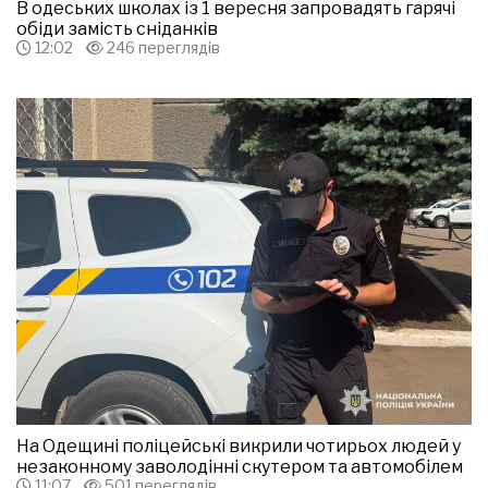
В одеських школах із 1 вересня запровадять гарячі
обіди замість сніданків
12:02
246 переглядів
На Одещині поліцейські викрили чотирьох людей у
незаконному заволодінні скутером та автомобілем
11:07
501 переглядів