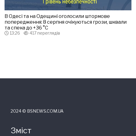
В Одесі та на Одещині оголосили штормове
попередження: 8 серпня очікуються грози, шквали
та спека до +36 °С
13:26
417 переглядів
2024 © ВSNEWS.COM.UA
Зміст