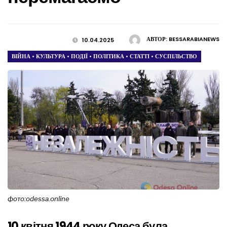
АВТОР:
BESSARABIANEWS
10.04.2025
ВІЙНА
•
КУЛЬТУРА
•
ПОДІЇ
•
ПОЛІТИКА
•
СТАТТІ
•
СУСПІЛЬСТВО
фото:odessa.online
10 квітня 1944 року Одеса була