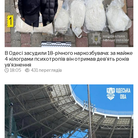
В Одесі засудили 18-річного наркозбувача: за майже
4 кілограми психотропів він отримав дев’ять років
ув’язнення
18:05
431 переглядів