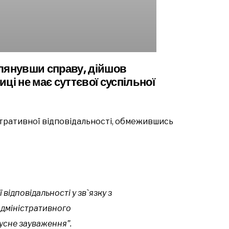
глянувши справу, дійшов
ці не має суттєвої суспільної
стративної відповідальності, обмежившись
 відповідальності у зв`язку з
дміністративного
усне зауваження”.