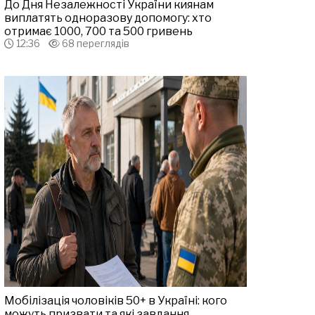
До Дня Незалежності України киянам
виплатять одноразову допомогу: хто
отримає 1000, 700 та 500 гривень
12:36
68 переглядів
Мобілізація чоловіків 50+ в Україні: кого
можуть призвати та які завдання