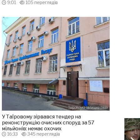
9:01
105 переглядів
У Таїровому зірвався тендер на
реконструкцію очисних споруд за 57
мільйонів: немає охочих
16:33
345 переглядів