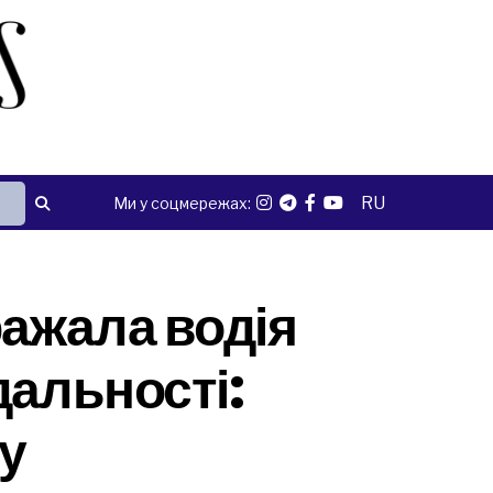
RU
Ми у соцмережах:
ажала водія
дальності:
ду