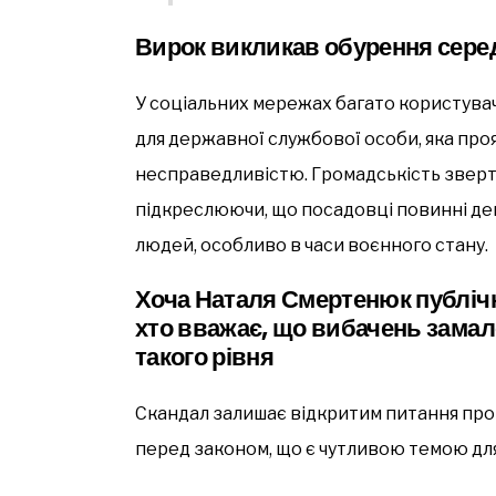
Вирок викликав обурення сере
У соціальних мережах багато користувач
для державної службової особи, яка про
несправедливістю. Громадськість зверта
підкреслюючи, що посадовці повинні де
людей, особливо в часи воєнного стану.
Хоча Наталя Смертенюк публічн
хто вважає, що вибачень зама
такого рівня
Скандал залишає відкритим питання про 
перед законом, що є чутливою темою для