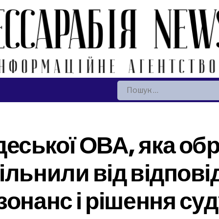
Пошук:
ської ОВА, яка обр
ільнили від відпові
зонанс і рішення су