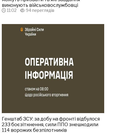
виконують військовослужбовці
11:02
94 переглядів
Генштаб ЗСУ: за добу на фронті відбулося
233 боєзіткнення, сили ППО знешкодили
114 ворожих безпілотників