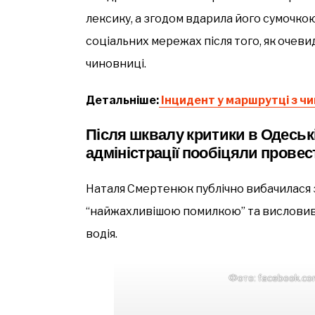
лексику, а згодом вдарила його сумочко
соціальних мережах після того, як очеви
чиновниці.
Детальніше:
Інцидент у маршрутці з ч
Після шквалу критики в Одеськ
адміністрації пообіцяли прове
Наталя Смертенюк публічно вибачилася з
“найжахливішою помилкою” та висловив
водія.
Фото: facebook.co