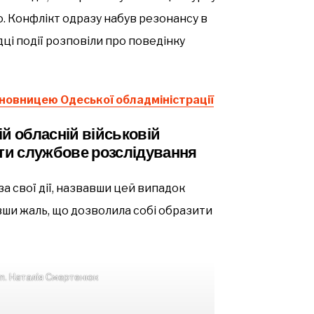
ю. Конфлікт одразу набув резонансу в
дці події розповіли про поведінку
иновницею Одеської обладміністрації
ій обласній військовій
сти службове розслідування
а свої дії, назвавши цей випадок
ши жаль, що дозволила собі образити
m. Наталія Смертенюк