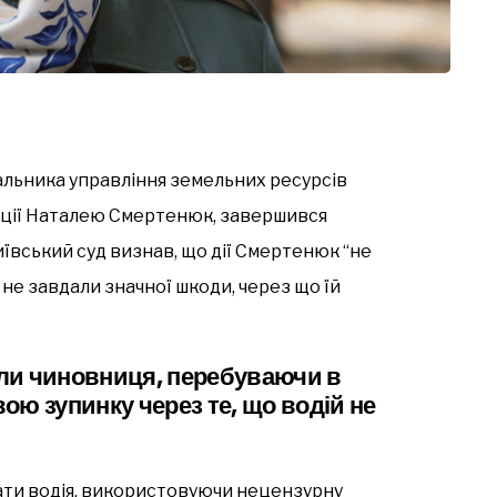
альника управління земельних ресурсів
рації Наталею Смертенюк, завершився
иївський суд визнав, що дії Смертенюк “не
 не завдали значної шкоди, через що їй
коли чиновниця, перебуваючи в
ою зупинку через те, що водій не
ти водія, використовуючи нецензурну