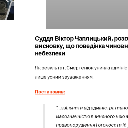
Суддя Віктор Чаплицький, роз
висновку, що поведінка чиновни
небезпеки
Як результат, Смертенюк уникла адміні
лише усним зауваженням.
Постановив:
“…звільнити від адміністративної
малозначністю вчиненого нею а
правопорушення і оголосити їй 