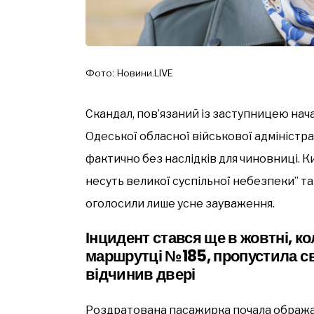
Фото: Новини.LIVE
Скандал, пов’язаний із заступницею нач
Одеської обласної військової адмініст
фактично без наслідків для чиновниці. К
несуть великої суспільної небезпеки” та
оголосили лише усне зауваження.
Інцидент стався ще в жовтні, 
маршрутці №185, пропустила св
відчинив двері
Роздратована пасажирка почала обража