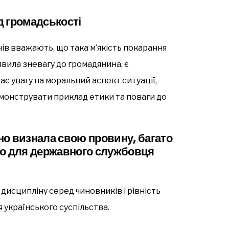
д громадськості
ів вважають, що така м’якість покарання
явила зневагу до громадянина, є
є увагу на моральний аспект ситуації,
монструвати приклад етики та поваги до
о визнала свою провину, багато
ло для державного службовця
дисципліну серед чиновників і рівність
 українського суспільства.