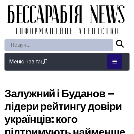
Пошук:
Меню навігації
Залужний і Буданов –
лідери рейтингу довіри
українців: кого
підтримують найменше