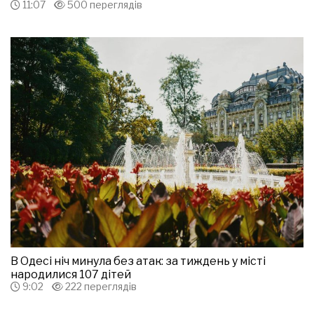
11:07
500 переглядів
В Одесі ніч минула без атак: за тиждень у місті
народилися 107 дітей
9:02
222 переглядів