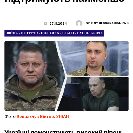
АВТОР:
BESSARABIANEWS
27.11.2024
ВІЙНА
•
ІНТЕРВ’Ю
•
ПОЛІТИКА
•
СТАТТІ
•
СУСПІЛЬСТВО
Фото:
Ковальчук Віктор. УНІАН
Українці демонструють високий рівень