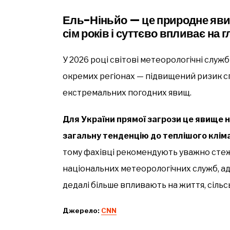
Ель-Ніньйо — це природне яви
сім років і суттєво впливає на 
У 2026 році світові метеорологічні служ
окремих регіонах — підвищений ризик сп
екстремальних погодних явищ.
Для України прямої загрози це явище 
загальну тенденцію до теплішого кліма
тому фахівці рекомендують уважно сте
національних метеорологічних служб, а
дедалі більше впливають на життя, сільс
Джерело:
CNN