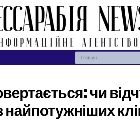
Пошук:
вертається: чи відч
з найпотужніших кл