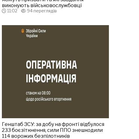
виконують військовослужбовці
11:02
94 переглядів
Генштаб ЗСУ: за добу на фронті відбулося
233 боєзіткнення, сили ППО знешкодили
114 ворожих безпілотників