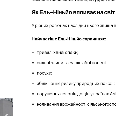
Як Ель-Ніньйо впливає на світ
У різних регіонах наслідки цього явища 
Найчастіше Ель-Ніньйо спричиняє:
тривалі хвилі спеки;
сильні зливи та масштабні повені;
посухи;
збільшення ризику природних пожеж;
порушення сезонів дощів у країнах Азі
коливання врожайності сільськогоспо