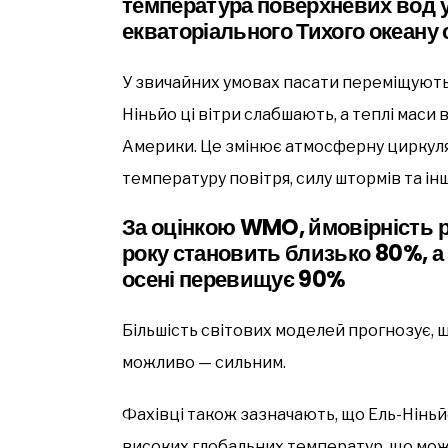
температура поверхневих вод у 
екваторіального Тихого океану
У звичайних умовах пасати переміщують т
Ніньйо ці вітри слабшають, а теплі мас
Америки. Це змінює атмосферну циркуляці
температуру повітря, силу штормів та інш
За оцінкою WMO, ймовірність 
року становить близько
80%
, 
осені перевищує
90%
Більшість світових моделей прогнозує, 
можливо — сильним.
Фахівці також зазначають, що Ель-Ніньй
високих глобальних температур, що може