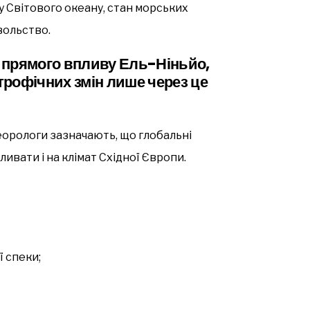
у Світового океану, стан морських
овольство.
в прямого впливу Ель-Ніньйо,
строфічних змін лише через це
еорологи зазначають, що глобальні
вати і на клімат Східної Європи.
ї спеки;