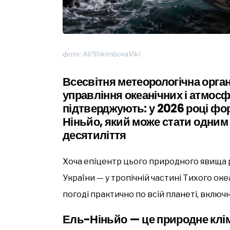
фото: АІ/ShkimbovaViki
Всесвітня метеорологічна орга
управління океанічних і атмо
підтверджують: у 2026 році ф
Ніньйо
, який може стати одним 
десятиліття
Хоча епіцентр цього природного явища р
України — у тропічній частині Тихого ок
погоді практично по всій планеті, включ
Ель-Ніньйо — це природне клім