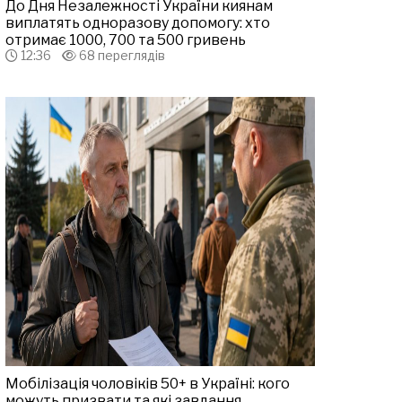
До Дня Незалежності України киянам
виплатять одноразову допомогу: хто
отримає 1000, 700 та 500 гривень
12:36
68 переглядів
Мобілізація чоловіків 50+ в Україні: кого
можуть призвати та які завдання