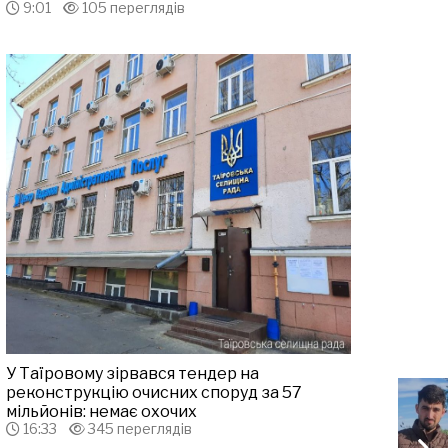
9:01
105 переглядів
У Таїровому зірвався тендер на
реконструкцію очисних споруд за 57
мільйонів: немає охочих
16:33
345 переглядів