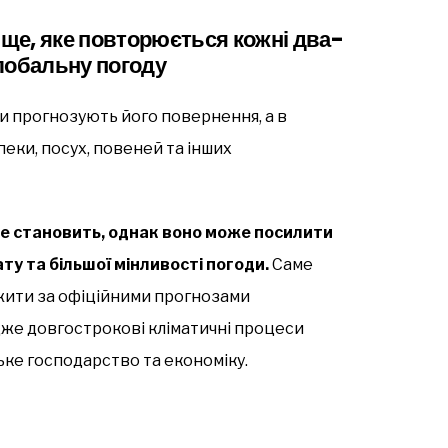
ще, яке повторюється кожні два-
глобальну погоду
би прогнозують його повернення, а в
еки, посух, повеней та інших
не становить, однак воно може посилити
ту та більшої мінливості погоди.
Саме
жити за офіційними прогнозами
дже довгострокові кліматичні процеси
ьке господарство та економіку.