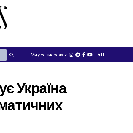
RU
Ми у соцмережах:
ує Україна
іматичних