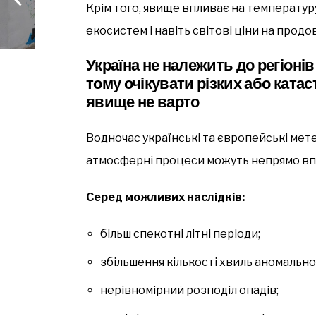
Крім того, явище впливає на температур
екосистем і навіть світові ціни на прод
Україна не належить до регіоні
тому очікувати різких або ката
явище не варто
Водночас українські та європейські мет
атмосферні процеси можуть непрямо впли
Серед можливих наслідків:
більш спекотні літні періоди;
збільшення кількості хвиль аномально
нерівномірний розподіл опадів;