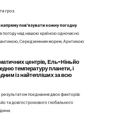
а гроз.
напряму пов’язувати кожну погодну
На погоду над нашою країною одночасно
лантикою, Середземним морем, Арктикою
матичних центрів, Ель-Ніньйо
едню температуру планети, і
одним із найтепліших за всю
е результатом поєднання двох факторів:
ьйо та довгострокового глобального
юдини.