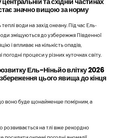
центральній та східній частинах
 стає значно вищою за норму
еплі води на захід океану. Під час Ель-
и води зміщуються до узбережжя Південної
ю і впливає на кількість опадів,
і погодні процеси у різних куточках світу.
розвитку Ель-Ніньйо влітку 2026
а збереження цього явища до кінця
що воно буде щонайменше помірним, а
о розвивається на тлі вже рекордно
 посилити окремі погодні аномалії.