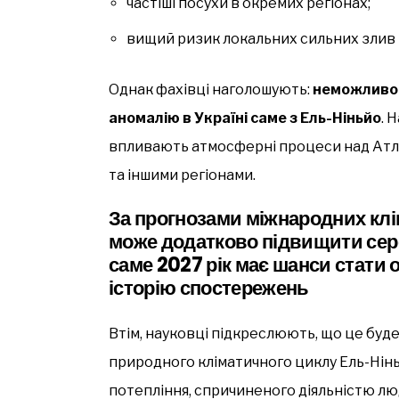
частіші посухи в окремих регіонах;
вищий ризик локальних сильних злив т
Однак фахівці наголошують:
неможливо 
аномалію в Україні саме з Ель-Ніньйо
. 
впливають атмосферні процеси над Ат
та іншими регіонами.
За прогнозами міжнародних клі
може додатково підвищити сер
саме 2027 рік має шанси стати 
історію спостережень
Втім, науковці підкреслюють, що це буд
природного кліматичного циклу Ель-Нін
потепління, спричиненого діяльністю л