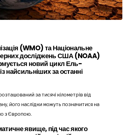
нізація (WMO) та Національне
сферних досліджень США (NOAA)
ормується новий цикл
Ель-
із найсильніших за останні
озташований за тисячі кілометрів від
еану, його наслідки можуть позначитися на
но з Європою.
атичне явище, під час якого