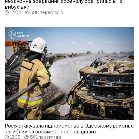
незаконне зберігання арсеналу боєприпасів та
вибухівки
17:04
388 переглядів
Росія атакувала підприємство в Одеському районі: є
загиблий та восьмеро постраждалих
13:35
561 переглядів