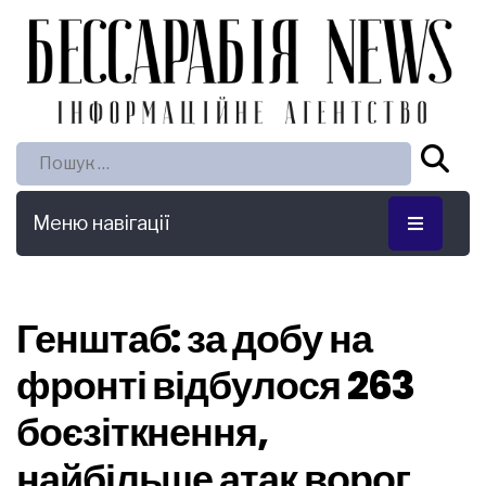
Пошук:
Меню навігації
Генштаб: за добу на
фронті відбулося 263
боєзіткнення,
найбільше атак ворог