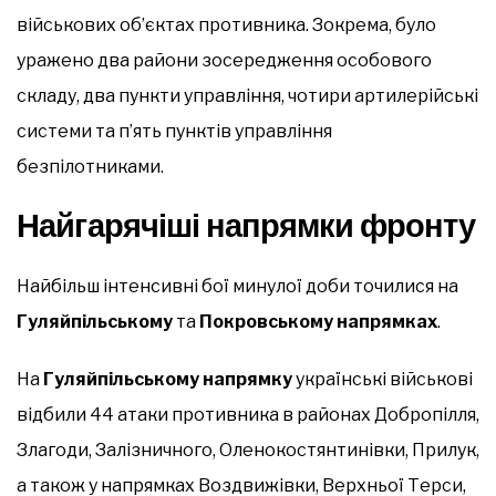
військових об’єктах противника. Зокрема, було
уражено два райони зосередження особового
складу, два пункти управління, чотири артилерійські
системи та п’ять пунктів управління
безпілотниками.
Найгарячіші напрямки фронту
Найбільш інтенсивні бої минулої доби точилися на
Гуляйпільському
та
Покровському напрямках
.
На
Гуляйпільському напрямку
українські військові
відбили 44 атаки противника в районах Добропілля,
Злагоди, Залізничного, Оленокостянтинівки, Прилук,
а також у напрямках Воздвижівки, Верхньої Терси,