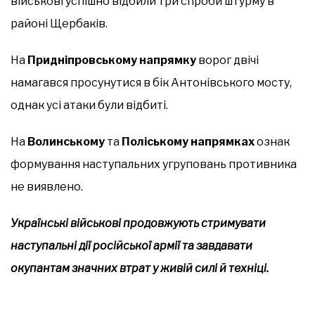
військові успішно відбили три спроби штурму в
районі Щербаків.
На
Придніпровському напрямку
ворог двічі
намагався просунутися в бік Антонівського мосту,
однак усі атаки були відбиті.
На
Волинському
та
Поліському напрямках
ознак
формування наступальних угруповань противника
не виявлено.
Українські військові продовжують стримувати
наступальні дії російської армії та завдавати
окупантам значних втрат у живій силі й техніці.