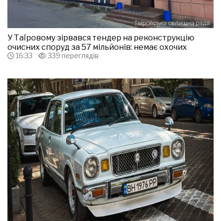
У Таїровому зірвався тендер на реконструкцію
очисних споруд за 57 мільйонів: немає охочих
16:33
339 переглядів