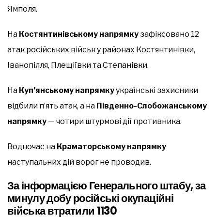
Ямполя.
На
Костянтинівському напрямку
зафіксовано 12
атак російських військ у районах Костянтинівки,
Іванопілля, Плещіївки та Степанівки.
На
Куп’янському напрямку
українські захисники
відбили п’ять атак, а на
Південно-Слобожанському
напрямку
— чотири штурмові дії противника.
Водночас на
Краматорському напрямку
наступальних дій ворог не проводив.
За інформацією Генерального штабу, за
минулу добу російські окупаційні
війська втратили 1130