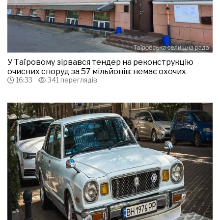
У Таїровому зірвався тендер на реконструкцію
очисних споруд за 57 мільйонів: немає охочих
16:33
341 переглядів