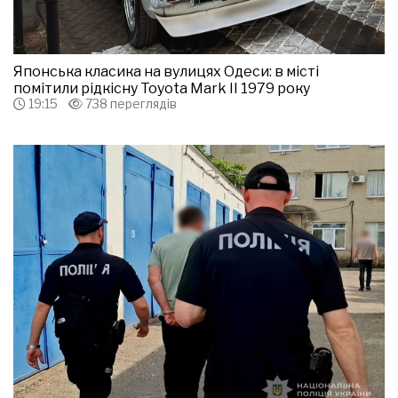
Японська класика на вулицях Одеси: в місті
помітили рідкісну Toyota Mark II 1979 року
19:15
738 переглядів