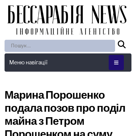
Пошук:
Меню навігації
Марина Порошенко
подала позов про поділ
майна з Петром
Порошенком на суму