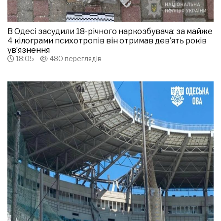
В Одесі засудили 18-річного наркозбувача: за майже
4 кілограми психотропів він отримав дев’ять років
ув’язнення
18:05
480 переглядів