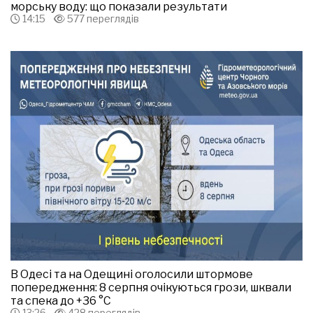
морську воду: що показали результати
14:15
577 переглядів
В Одесі та на Одещині оголосили штормове
попередження: 8 серпня очікуються грози, шквали
та спека до +36 °С
13:26
428 переглядів