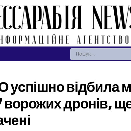
Пошук:
О успішно відбила 
7 ворожих дронів, ще
ачені