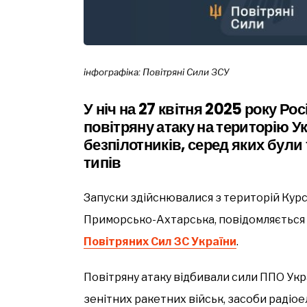
інфографіка: Повітряні Сили ЗСУ
У ніч на 27 квітня 2025 року Ро
повітряну атаку на територію У
безпілотників, серед яких були
типів
Запуски здійснювалися з територій Курс
Приморсько-Ахтарська, повідомляється
Повітряних Сил ЗС України
.
Повітряну атаку відбивали сили ППО Укра
зенітних ракетних військ, засоби радіое