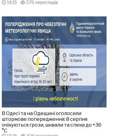
14:15
576 переглядів
В Одесі та на Одещині оголосили
штормове попередження: 8 серпня
очікуються грози, шквали та спека до +36
°С
13:26
426 переглядів