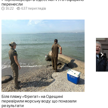
перенесли
16:22
637 переглядів
Біля пляжу «Фрегат» на Одещині
перевірили морську воду: що показали
результати