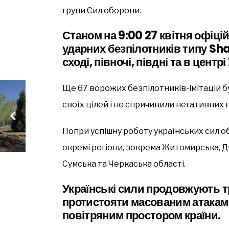
групи Сил оборони.
Станом на 9:00 27 квітня офіці
ударних безпілотників типу Sha
сході, півночі, півдні та в центрі
Ще 67 ворожих безпілотників-імітацій бу
своїх цілей і не спричинили негативних н
Попри успішну роботу українських сил о
окремі регіони, зокрема Житомирська, 
Сумська та Черкаська області.
Українські сили продовжують 
протистояти масованим атакам,
повітряним простором країни.