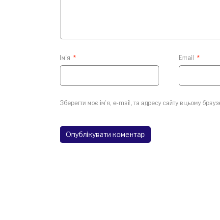
Ім'я
*
Email
*
Зберегти моє ім'я, e-mail, та адресу сайту в цьому брау