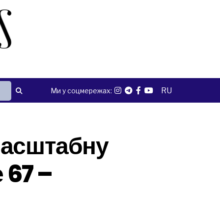
RU
Ми у соцмережах:
масштабну
 67 –