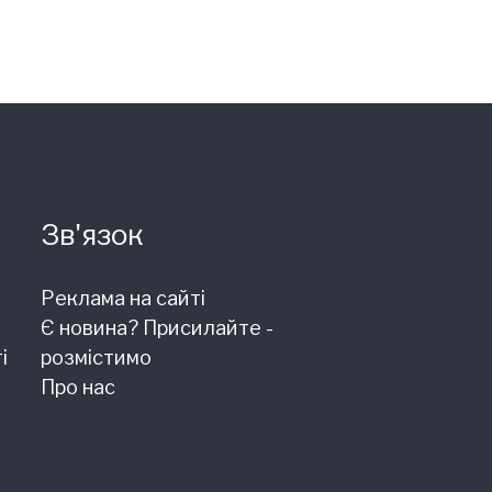
Зв'язок
Реклама на сайті
Є новина? Присилайте -
і
розмістимо
Про нас