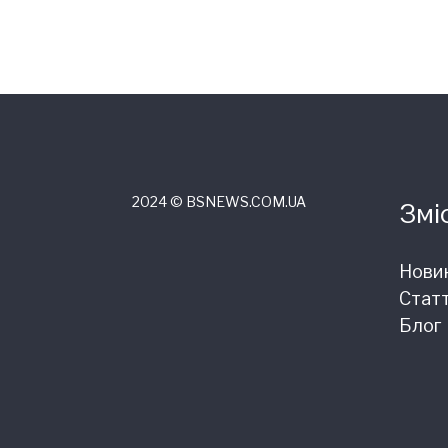
2024 © ВSNEWS.COM.UA
Змі
Нови
Статт
Блог