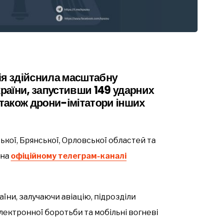
сія здійснила масштабну
країни, запустивши 149 ударних
 також дрони-імітатори інших
ької, Брянської, Орловської областей та
 на
офіційному телеграм-каналі
їни, залучаючи авіацію, підрозділи
лектронної боротьби та мобільні вогневі