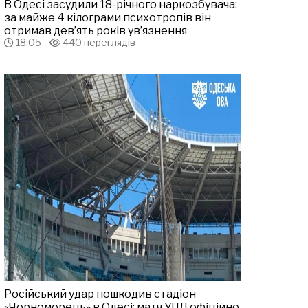
В Одесі засудили 18-річного наркозбувача:
за майже 4 кілограми психотропів він
отримав дев’ять років ув’язнення
18:05
440 переглядів
Російський удар пошкодив стадіон
«Чорноморець» в Одесі: матч УПЛ офіційно