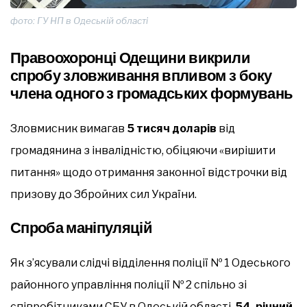
фото: ГУ НП в Одеській області
Правоохоронці Одещини викрили
спробу зловживання впливом з боку
члена одного з громадських формувань
Зловмисник вимагав
5 тисяч доларів
від
громадянина з інвалідністю, обіцяючи «вирішити
питання» щодо отримання законної відстрочки від
призову до Збройних сил України.
Спроба маніпуляці
й
Як з’ясували слідчі відділення поліції № 1 Одеського
районного управління поліції № 2 спільно зі
співробітниками СБУ в Одеській області,
54-річний