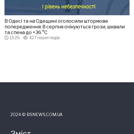
В Одесі та на Одещині оголосили штормове
попередження: 8 серпня очікуються грози, шквали
та спека до +36 °С
13:26
427 переглядів
2024 © ВSNEWS.COM.UA
Зміст