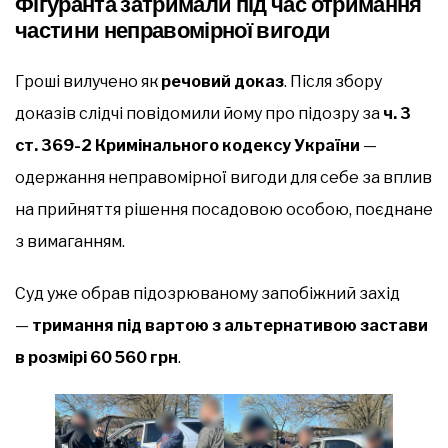
Фігуранта затримали під час отримання
частини неправомірної вигоди
Гроші вилучено як
речовий доказ
. Після збору
доказів слідчі повідомили йому про підозру за
ч. 3
ст. 369-2 Кримінального кодексу України
—
одержання неправомірної вигоди для себе за вплив
на прийняття рішення посадовою особою, поєднане
з вимаганням.
Суд уже обрав підозрюваному запобіжний захід
—
тримання під вартою з альтернативою застави
в розмірі 60 560 грн
.