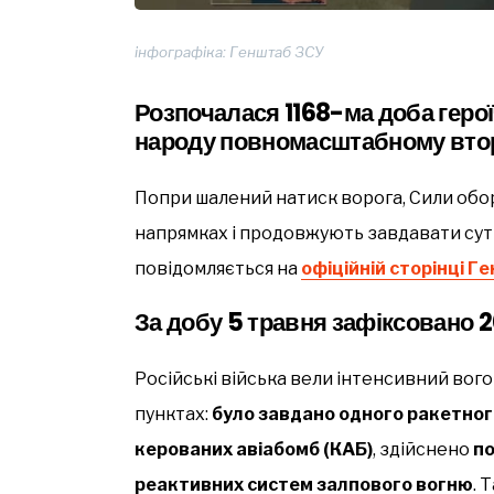
інфографіка: Генштаб ЗСУ
Розпочалася 1168-ма доба герої
народу повномасштабному втор
Попри шалений натиск ворога, Сили обо
напрямках і продовжують завдавати сутт
повідомляється на
офіційній сторінці Г
За добу 5 травня зафіксовано 
Російські війська вели інтенсивний вог
пунктах:
було завдано одного ракетного
керованих авіабомб (КАБ)
, здійснено
по
реактивних систем залпового вогню
. 