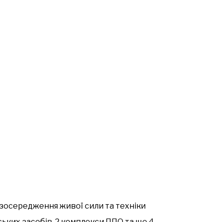
зосередження живої сили та техніки
йських засобів, 2 комплекси ППО та ще 4