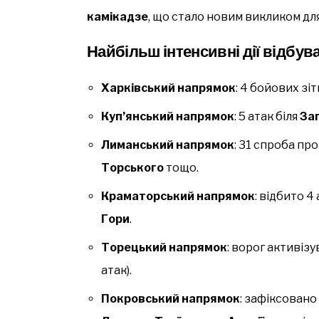
камікадзе
, що стало новим викликом дл
Найбільш інтенсивні дії відбув
Харківський напрямок
: 4 бойових зі
Куп’янський напрямок
: 5 атак біля
За
Лиманський напрямок
: 31 спроба пр
Торського
тощо.
Краматорський напрямок
: відбито 4
Гори
.
Торецький напрямок
: ворог активіз
атак).
Покровський напрямок
: зафіксовано