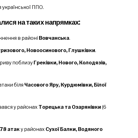
я української ППО.
алися на таких напрямках:
ткнення в районі
Вовчанська
.
гризового, Новоосинового, Глушківки
.
ориву поблизу
Греківки, Нового, Колодязів,
 атаки біля
Часового Яру, Курдюмівки, Білої
увався у районах
Торецька та Озарянівки
(6
78 атак
у районах
Сухої Балки, Водяного