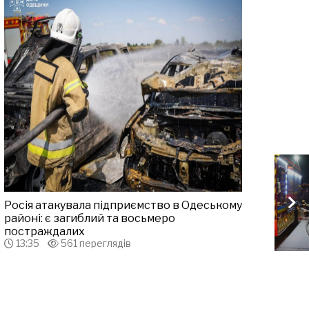
Росія атакувала підприємство в Одеському
районі: є загиблий та восьмеро
постраждалих
13:35
561 переглядів