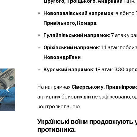
Другого, Троїцького, Андріївки
та ін.
Новопавлівський напрямок
: відбито
Привільного, Комара
.
Гуляйпільський напрямок
: 7 атак у р
Оріхівський напрямок
: 14 атак побли
Новоандріївки
.
Курський напрямок
: 18 атак,
330 арто
На напрямках
Сіверському, Придніпров
активних бойових дій не зафіксовано, о
контрольованою.
Українські воїни продовжують 
противника.