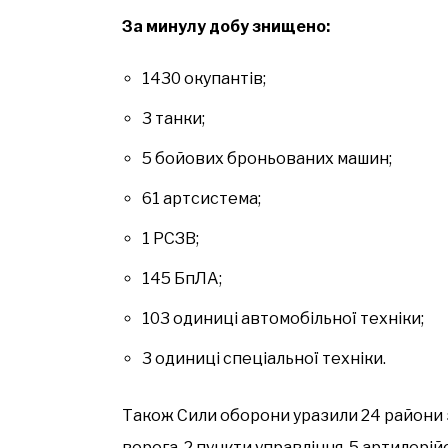
За минулу добу знищено:
1430 окупантів;
3 танки;
5 бойових броньованих машин;
61 артсистема;
1 РСЗВ;
145 БпЛА;
103 одиниці автомобільної техніки;
3 одиниці спеціальної техніки.
Також Сили оборони уразили 24 райони 
ворога, 2 пункти управління, 5 артилері