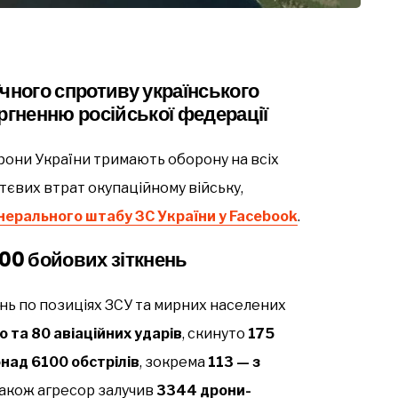
чного спротиву українського
гненню російської федерації
рони України тримають оборону на всіх
євих втрат окупаційному війську,
енерального штабу ЗС України у Facebook
.
200 бойових зіткнень
онь по позиціях ЗСУ та мирних населених
 та 80 авіаційних ударів
, скинуто
175
над 6100 обстрілів
, зокрема
113 — з
Також агресор залучив
3344 дрони-