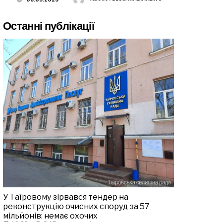
Останні публікації
У Таїровому зірвався тендер на
реконструкцію очисних споруд за 57
мільйонів: немає охочих