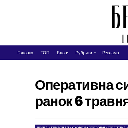
Головна
ТОП
Блоги
Рубрики
Реклама
Оперативна сит
ранок 6 травн
ВІЙНА
•
КРИМІНАЛ
•
ОХОРОНА ЗДОРОВ’Я
•
ПОЛІТИКА