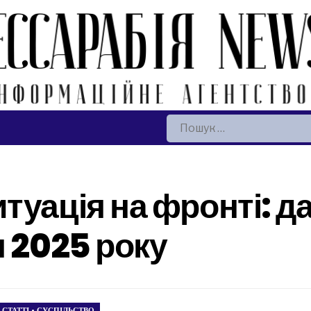
Пошук:
уація на фронті: да
я 2025 року
•
СТАТТІ
•
СУСПІЛЬСТВО