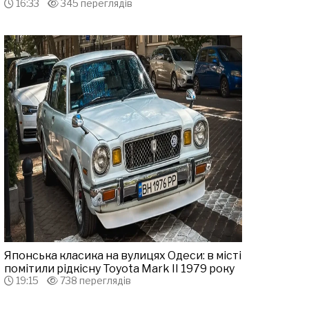
16:33
345 переглядів
Японська класика на вулицях Одеси: в місті
помітили рідкісну Toyota Mark II 1979 року
19:15
738 переглядів