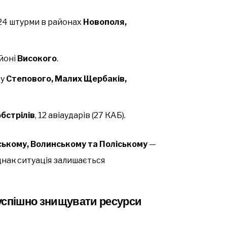
 24 штурми в районах
Новополя,
айоні
Високого
.
зу
Степового, Малих Щербаків,
бстрілів
, 12 авіаударів (27 КАБ).
ському, Волинському та Поліському
—
днак ситуація залишається
успішно знищувати ресурси