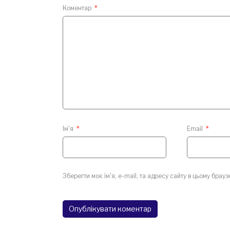
Коментар
*
Ім'я
*
Email
*
Зберегти моє ім'я, e-mail, та адресу сайту в цьому брау